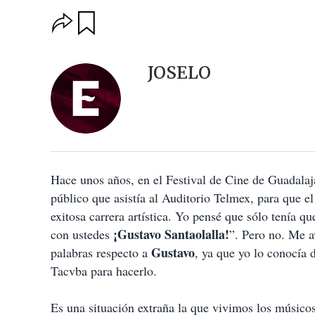
O
G
u
p
a
c
r
i
d
JOSELO
o
a
n
r
e
s
d
e
c
o
Hace unos años, en el Festival de Cine de Guadalaj
m
p
público que asistía al Auditorio Telmex, para que 
a
exitosa carrera artística. Yo pensé que sólo tenía 
r
t
¡Gustavo Santaolalla!
con ustedes
”. Pero no. Me a
i
Gustavo
palabras respecto a
, ya que yo lo conocía 
r
Tacvba para hacerlo.
Es una situación extraña la que vivimos los músic