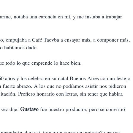
arme, notaba una carencia en mí, y me instaba a trabajar
sco, empujaba a Café Tacvba a ensayar más, a componer más,
lo habíamos dado.
ue todo lo que emprende lo hace bien.
60 años y los celebra en su natal Buenos Aires con un festejo
n fuerte abrazo. A los que no podíamos asistir nos pidieron
ación. Prefiero honrarlo con letras, sin tener que hablar.
Gustavo
vez dije:
fue nuestro productor, pero se convirtió
mendarte algo así, tomar un curso de oratoria? que por