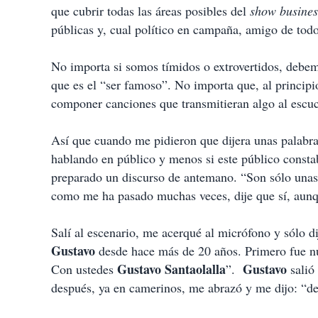
que cubrir todas las áreas posibles del
show busines
públicas y, cual político en campaña, amigo de todos
No importa si somos tímidos o extrovertidos, debem
que es el “ser famoso”. No importa que, al principio
componer canciones que transmitieran algo al escu
Así que cuando me pidieron que dijera unas palabr
hablando en público y menos si este público const
preparado un discurso de antemano. “Son sólo unas 
como me ha pasado muchas veces, dije que sí, aunq
Salí al escenario, me acerqué al micrófono y sólo d
Gustavo
desde hace más de 20 años. Primero fue nu
Gustavo Santaolalla
Gustavo
Con ustedes
”.
salió
después, ya en camerinos, me abrazó y me dijo: “de