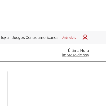
 lupa
Juegos Centroamericanos
Anúnciate
I
n
i
Última Hora
c
Impreso de hoy
i
a
r
S
e
s
i
ó
n