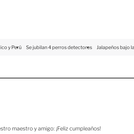
co y Perú
Se jubilan 4 perros detectores
Jalapeños bajo la
stro maestro y amigo: ¡Feliz cumpleaños!