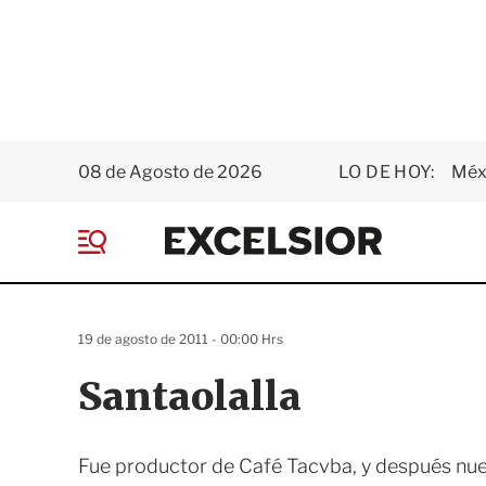
08 de Agosto de 2026
LO DE HOY:
Méxi
E
x
M
c
e
e
n
l
ú
s
19 de agosto de 2011 - 00:00 Hrs
i
o
Santaolalla
r
Fue productor de Café Tacvba, y después nue