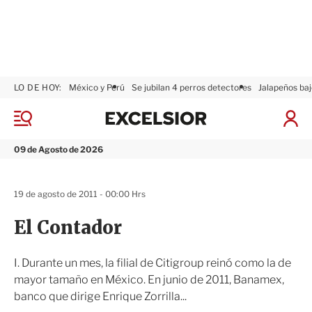
LO DE HOY:
México y Perú
Se jubilan 4 perros detectores
Jalapeños baj
E
x
M
I
c
e
n
n
e
i
09 de Agosto de 2026
ú
l
c
s
i
i
a
19 de agosto de 2011 - 00:00 Hrs
o
r
r
S
El Contador
e
s
i
I. Durante un mes, la filial de Citigroup reinó como la de
ó
mayor tamaño en México. En junio de 2011, Banamex,
n
banco que dirige Enrique Zorrilla...