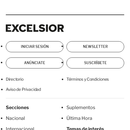
Excelsior
Excelsior
INICIAR SESIÓN
NEWSLETTER
ANÚNCIATE
SUSCRÍBETE
Directorio
Términos y Condiciones
Aviso de Privacidad
Secciones
Suplementos
Nacional
Última Hora
Internacional
Temas de interés