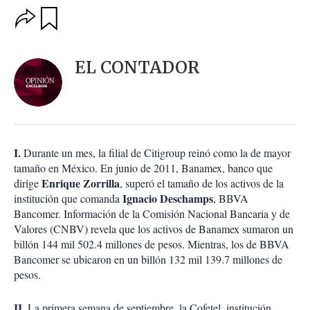
O
G
u
p
a
c
r
i
d
EL CONTADOR
o
a
n
r
e
s
d
e
c
I.
Durante un mes, la filial de Citigroup reinó como la de mayor
o
tamaño en México. En junio de 2011, Banamex, banco que
m
Enrique Zorrilla
dirige
, superó el tamaño de los activos de la
p
a
Ignacio Deschamps
institución que comanda
,
BBVA
r
Bancomer. Información de la Comisión Nacional Bancaria y de
t
Valores (CNBV) revela que los activos de Banamex sumaron un
i
billón 144 mil 502.4 millones de pesos. Mientras, los de BBVA
r
Bancomer se ubicaron en un billón 132 mil 139.7 millones de
pesos.
II.
La primera semana de septiembre, la Cofetel, institución