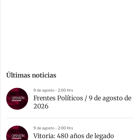
o
d
n
a
e
r
s
d
e
c
o
m
Últimas noticias
p
a
9 de agosto - 2:00 Hrs
r
Frentes Políticos / 9 de agosto de
t
2026
i
r
9 de agosto - 2:00 Hrs
Vitoria: 480 años de legado