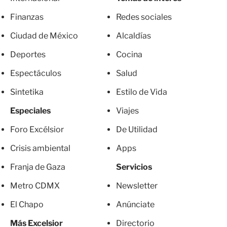
Finanzas
Redes sociales
Ciudad de México
Alcaldías
Deportes
Cocina
Espectáculos
Salud
Sintetika
Estilo de Vida
Especiales
Viajes
Foro Excélsior
De Utilidad
Crisis ambiental
Apps
Franja de Gaza
Servicios
Metro CDMX
Newsletter
El Chapo
Anúnciate
Más Excelsior
Directorio