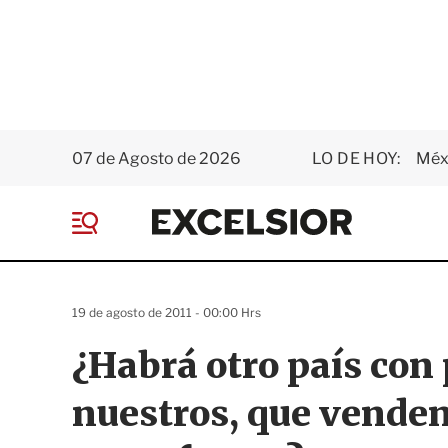
07 de Agosto de 2026
LO DE HOY:
Méxi
E
x
M
c
e
e
n
l
ú
s
19 de agosto de 2011 - 00:00 Hrs
i
o
¿Habrá otro país con 
r
nuestros, que venden