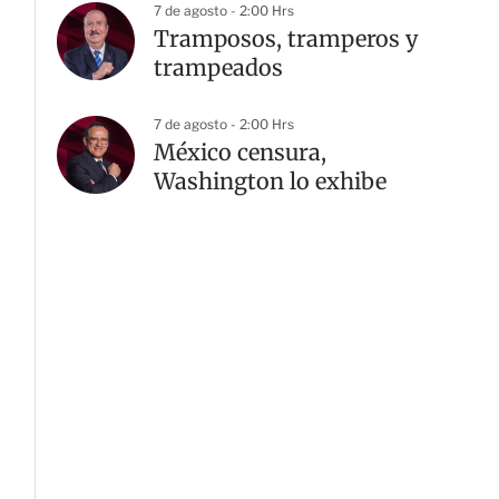
7 de agosto - 2:00 Hrs
Tramposos, tramperos y
trampeados
7 de agosto - 2:00 Hrs
México censura,
Washington lo exhibe
G