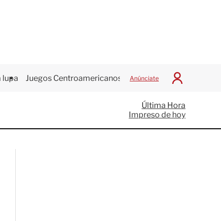
 lupa
Juegos Centroamericanos
Anúnciate
I
n
i
Última Hora
c
Impreso de hoy
i
a
r
S
e
s
i
ó
n