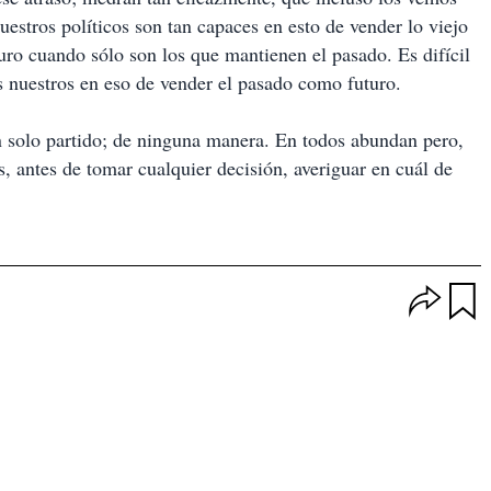
uestros políticos son tan capaces en esto de vender lo viejo
ro cuando sólo son los que mantienen el pasado. Es difícil
os nuestros en eso de vender el pasado como futuro.
n solo partido; de ninguna manera. En todos abundan pero,
, antes de tomar cualquier decisión, averiguar en cuál de
O
p
u
c
a
i
r
o
d
n
a
e
r