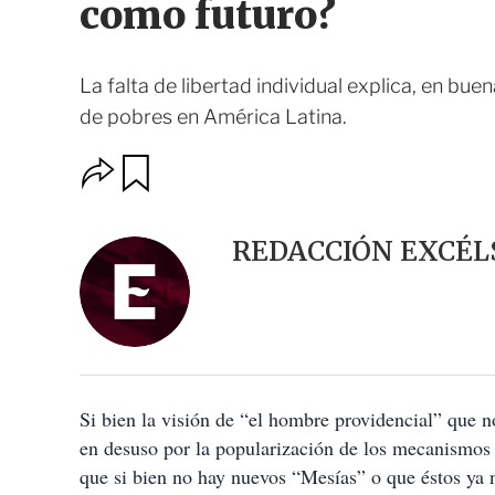
como futuro?
La falta de libertad individual explica, en bue
de pobres en América Latina.
O
G
u
p
a
c
r
i
d
REDACCIÓN EXCÉL
o
a
n
r
e
s
d
e
c
o
Si bien la visión de “el hombre providencial” que no
m
p
en desuso por la popularización de los mecanismos d
a
que si bien no hay nuevos “Mesías” o que éstos ya n
r