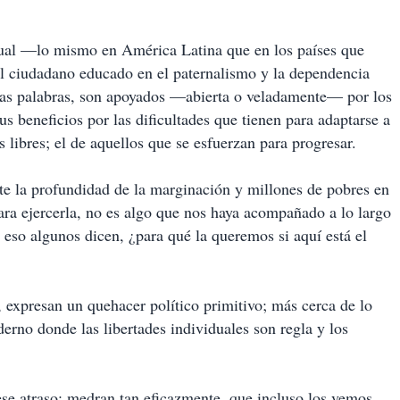
ctual —lo mismo en América Latina que en los países que
el ciudadano educado en el paternalismo y la dependencia
ocas palabras, son apoyados —abierta o veladamente— por los
s beneficios por las dificultades que tienen para adaptarse a
 libres; el de aquellos que se esfuerzan para progresar.
arte la profundidad de la marginación y millones de pobres en
para ejercerla, no es algo que nos haya acompañado a lo largo
 eso algunos dicen, ¿para qué la queremos si aquí está el
 expresan un quehacer político primitivo; más cerca de lo
erno donde las libertades individuales son regla y los
ese atraso; medran tan eficazmente, que incluso los vemos