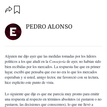
O
G
u
p
a
c
r
i
d
PEDRO ALONSO
o
a
n
r
e
s
d
e
c
Alguien me dijo ayer que las medidas tomadas por los líderes
o
políticos a los que aludí en la
Consejería
de ayer, no habían sido
m
bien recibidas por los mercados. La respuesta fue que en primer
p
a
lugar, escribí que pensaba que eso no era lo que los mercados
r
esperaban y si usted, amigo lector, me favoreció con su lectura,
t
hice explícito este punto de vista.
i
r
Lo siguiente que dije es que me parecía muy pronto para emitir
una respuesta al respecto en términos absolutos (si gustaron o no
gustaron, las decisiones que conocemos), lo que me llevó a