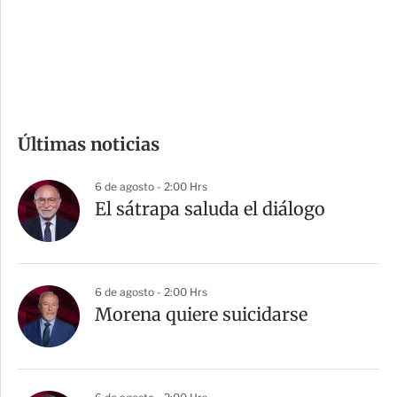
s
d
e
c
o
m
Últimas noticias
p
a
6 de agosto - 2:00 Hrs
r
El sátrapa saluda el diálogo
t
i
r
6 de agosto - 2:00 Hrs
Morena quiere suicidarse