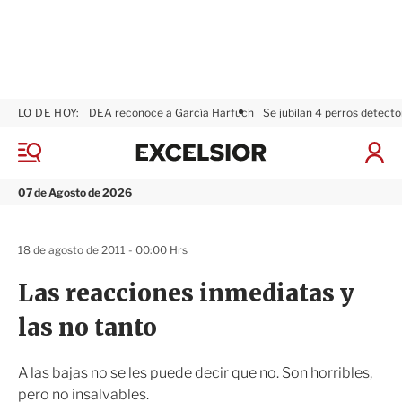
LO DE HOY:
DEA reconoce a García Harfuch
Se jubilan 4 perros detecto
E
x
M
I
c
e
n
n
e
i
07 de Agosto de 2026
ú
l
c
s
i
i
a
18 de agosto de 2011 - 00:00 Hrs
o
r
r
S
Las reacciones inmediatas y
e
s
las no tanto
i
ó
n
A las bajas no se les puede decir que no. Son horribles,
pero no insalvables.