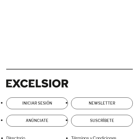
Excelsior
Excelsior
INICIAR SESIÓN
NEWSLETTER
ANÚNCIATE
SUSCRÍBETE
Directorio
Términos y Condiciones