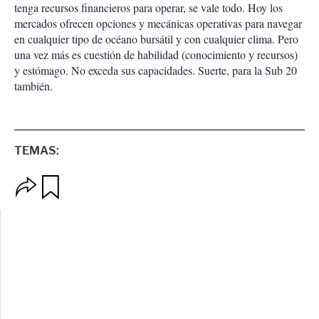
tenga recursos financieros para operar, se vale todo. Hoy los
mercados ofrecen opciones y mecánicas operativas para navegar
en cualquier tipo de océano bursátil y con cualquier clima. Pero
una vez más es cuestión de habilidad (conocimiento y recursos)
y estómago. No exceda sus capacidades. Suerte, para la Sub 20
también.
TEMAS:
O
G
p
u
c
a
i
r
o
d
n
a
e
r