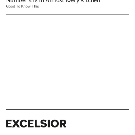
Excelsior
Excelsior