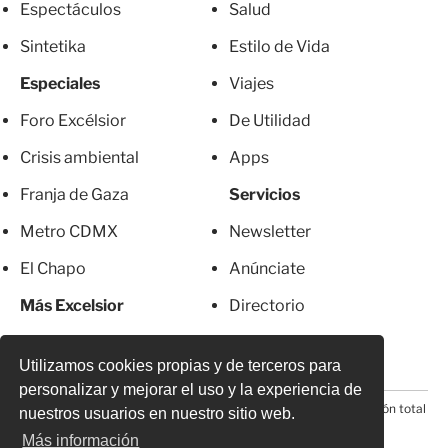
Espectáculos
Salud
Sintetika
Estilo de Vida
Especiales
Viajes
Foro Excélsior
De Utilidad
Crisis ambiental
Apps
Franja de Gaza
Servicios
Metro CDMX
Newsletter
El Chapo
Anúnciate
Más Excelsior
Directorio
Mujeres
Suscripciones
Utilizamos cookies propias y de terceros para
personalizar y mejorar el uso y la experiencia de
© 2026 Todos los derechos reservados. Prohibida la reproducción total
nuestros usuarios en nuestro sitio web.
o parcial, incluyendo cualquier medio electrónico*
Más información