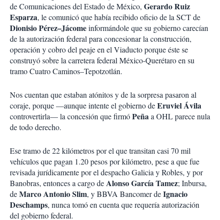
Gerardo Ruiz
de Comunicaciones del Estado de México,
Esparza
, le comunicó que había recibido oficio de la SCT de
Dionisio Pérez–Jácome
informándole que su gobierno carecían
de la autorización federal para concesionar la construcción,
operación y cobro del peaje en el Viaducto porque éste se
construyó sobre la carretera federal México-Querétaro en su
tramo Cuatro Caminos–Tepotzotlán.
Nos cuentan que estaban atónitos y de la sorpresa pasaron al
Eruviel Ávila
coraje, porque —aunque intente el gobierno de
Peña
controvertirla— la concesión que firmó
a OHL parece nula
de todo derecho.
Ese tramo de 22 kilómetros por el que transitan casi 70 mil
vehículos que pagan 1.20 pesos por kilómetro, pese a que fue
revisada jurídicamente por el despacho Galicia y Robles, y por
Alonso García
Tamez
Banobras, entonces a cargo de
; Inbursa,
Marco Antonio Slim
Ignacio
de
, y BBVA Bancomer de
Deschamps
, nunca tomó en cuenta que requería autorización
del gobierno federal.