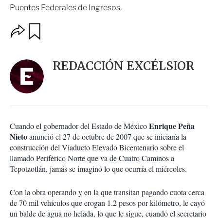
Puentes Federales de Ingresos.
O
G
u
p
a
c
r
i
d
REDACCIÓN EXCÉLSIOR
o
a
n
r
e
s
d
e
c
Enrique Peña
Cuando el gobernador del Estado de México
o
Nieto
anunció el 27 de octubre de 2007 que se iniciaría la
m
construcción del Viaducto Elevado Bicentenario sobre el
p
a
llamado Periférico Norte que va de Cuatro Caminos a
r
Tepotzotlán, jamás se imaginó lo que ocurría el miércoles.
t
i
Con la obra operando y en la que transitan pagando cuota cerca
r
de 70 mil vehículos que erogan 1.2 pesos por kilómetro, le cayó
un balde de agua no helada, lo que le sigue, cuando el secretario