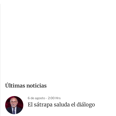
p
u
c
a
i
r
o
d
n
a
e
r
s
d
e
c
o
m
Últimas noticias
p
a
6 de agosto - 2:00 Hrs
r
El sátrapa saluda el diálogo
t