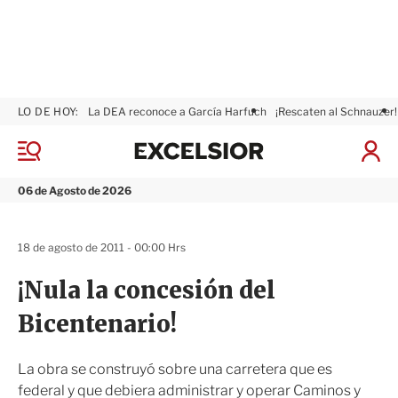
LO DE HOY:
La DEA reconoce a García Harfuch
¡Rescaten al Schnauzer!
E
x
M
I
c
e
n
n
e
i
06 de Agosto de 2026
ú
l
c
s
i
i
a
18 de agosto de 2011 - 00:00 Hrs
o
r
r
S
¡Nula la concesión del
e
s
Bicentenario!
i
ó
n
La obra se construyó sobre una carretera que es
federal y que debiera administrar y operar Caminos y