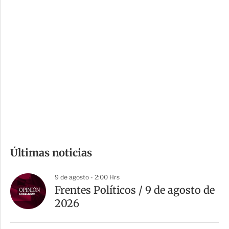
c
a
i
r
o
d
n
a
e
r
s
d
e
c
o
m
Últimas noticias
p
a
9 de agosto - 2:00 Hrs
r
Frentes Políticos / 9 de agosto de
t
2026
i