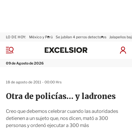
LO DE HOY:
México y Perú
Se jubilan 4 perros detectores
Jalapeños baj
E
x
M
I
c
e
n
n
e
i
09 de Agosto de 2026
ú
l
c
s
i
i
a
18 de agosto de 2011 - 00:00 Hrs
o
r
r
S
Otra de policías… y ladrones
e
s
i
Creo que debemos celebrar cuando las autoridades
ó
detienen a un sujeto que, nos dicen, mató a 300
n
personas y ordenó ejecutar a 300 más