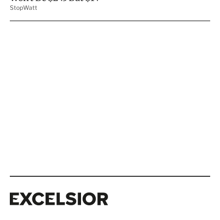
Excelsior
Excelsior