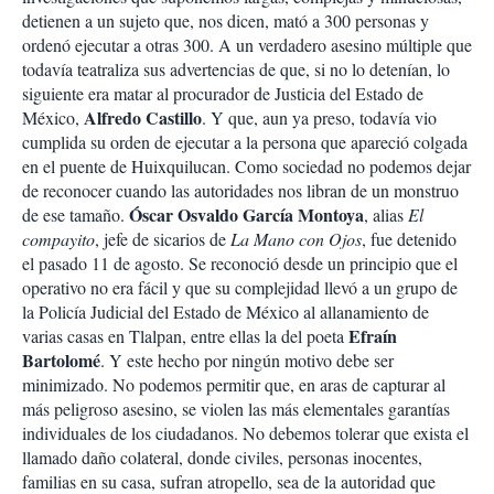
detienen a un sujeto que, nos dicen, mató a 300 personas y
ordenó ejecutar a otras 300. A un verdadero asesino múltiple que
todavía teatraliza sus advertencias de que, si no lo detenían, lo
siguiente era matar al procurador de Justicia del Estado de
Alfredo Castillo
México,
. Y que, aun ya preso, todavía vio
cumplida su orden de ejecutar a la persona que apareció colgada
en el puente de Huixquilucan. Como sociedad no podemos dejar
de reconocer cuando las autoridades nos libran de un monstruo
Óscar Osvaldo García Montoya
de ese tamaño.
, alias
El
compayito
, jefe de sicarios de
La Mano con Ojos
, fue detenido
el pasado 11 de agosto. Se reconoció desde un principio que el
operativo no era fácil y que su complejidad llevó a un grupo de
la Policía Judicial del Estado de México al allanamiento de
Efraín
varias casas en Tlalpan, entre ellas la del poeta
Bartolomé
. Y este hecho por ningún motivo debe ser
minimizado. No podemos permitir que, en aras de capturar al
más peligroso asesino, se violen las más elementales garantías
individuales de los ciudadanos. No debemos tolerar que exista el
llamado daño colateral, donde civiles, personas inocentes,
familias en su casa, sufran atropello, sea de la autoridad que