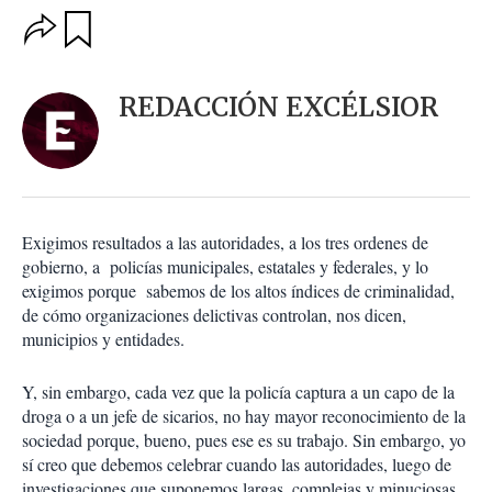
O
G
u
p
a
c
r
i
d
REDACCIÓN EXCÉLSIOR
o
a
n
r
e
s
d
e
c
Exigimos resultados a las autoridades, a los tres ordenes de
o
gobierno, a policías municipales, estatales y federales, y lo
m
exigimos porque sabemos de los altos índices de criminalidad,
p
a
de cómo organizaciones delictivas controlan, nos dicen,
r
municipios y entidades.
t
i
Y, sin embargo, cada vez que la policía captura a un capo de la
r
droga o a un jefe de sicarios, no hay mayor reconocimiento de la
sociedad porque, bueno, pues ese es su trabajo. Sin embargo, yo
sí creo que debemos celebrar cuando las autoridades, luego de
investigaciones que suponemos largas, complejas y minuciosas,