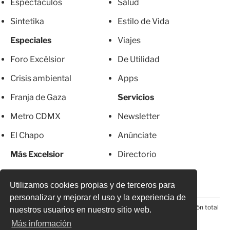
Espectáculos
Salud
Sintetika
Estilo de Vida
Especiales
Viajes
Foro Excélsior
De Utilidad
Crisis ambiental
Apps
Franja de Gaza
Servicios
Metro CDMX
Newsletter
El Chapo
Anúnciate
Más Excelsior
Directorio
Mujeres
Suscripciones
Utilizamos cookies propias y de terceros para
personalizar y mejorar el uso y la experiencia de
© 2026 Todos los derechos reservados. Prohibida la reproducción total
nuestros usuarios en nuestro sitio web.
o parcial, incluyendo cualquier medio electrónico*
Más información