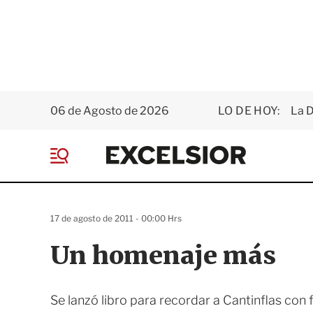
06 de Agosto de 2026
LO DE HOY:
La D
E
x
M
c
e
e
n
l
ú
s
17 de agosto de 2011 - 00:00 Hrs
i
o
Un homenaje más
r
Se lanzó libro para recordar a Cantinflas co