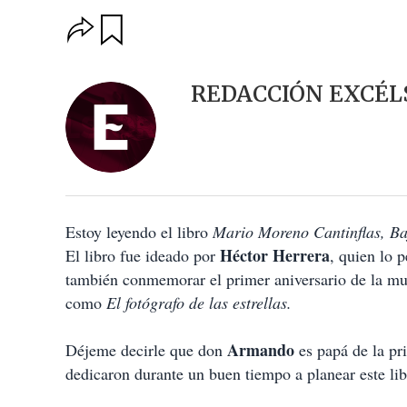
O
G
u
p
a
c
r
i
d
REDACCIÓN EXCÉL
o
a
n
r
e
s
d
e
c
o
Estoy leyendo el libro
m
Mario Moreno Cantinflas, Ba
p
Héctor Herrera
El libro fue ideado por
, quien lo 
a
también conmemorar el primer aniversario de la mu
r
t
como
El fotógrafo de las estrellas.
i
r
Armando
Déjeme decirle que don
es papá de la pr
dedicaron durante un buen tiempo a planear este li