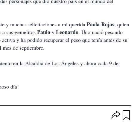
ndes personajes que dio nuestro país en el mundo del
Paola Rojas
te y muchas felicitaciones a mi querida
, quien
Paulo
Leonardo
z a sus gemelitos
y
. Uno nació pesando
o activa y ha podido recuperar el peso que tenía antes de su
el mes de septiembre.
ento en la Alcaldía de Los Ángeles y ahora cada 9 de
moso día!
O
p
u
c
a