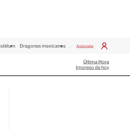
stélum
Dragones mexicanos
Juegos Centroamericanos
Anúnciate
I
n
i
Última Hora
c
Impreso de hoy
i
a
r
S
e
s
i
ó
n