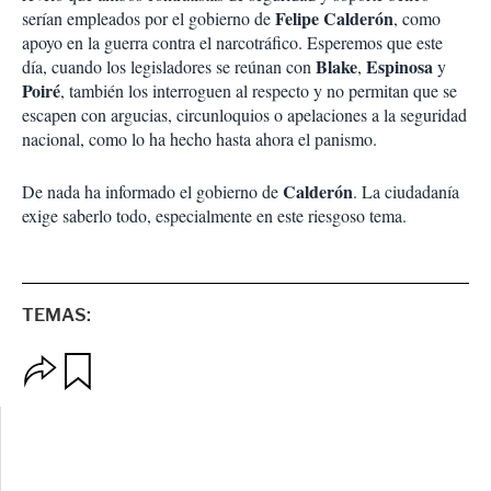
Felipe Calderón
serían empleados por el gobierno de
, como
apoyo en la guerra contra el narcotráfico. Esperemos que este
Blake
Espinosa
día, cuando los legisladores se reúnan con
,
y
Poiré
, también los interroguen al respecto y no permitan que se
escapen con argucias, circunloquios o apelaciones a la seguridad
nacional, como lo ha hecho hasta ahora el panismo.
Calderón
De nada ha informado el gobierno de
. La ciudadanía
exige saberlo todo, especialmente en este riesgoso tema.
TEMAS:
O
G
p
u
c
a
i
r
o
d