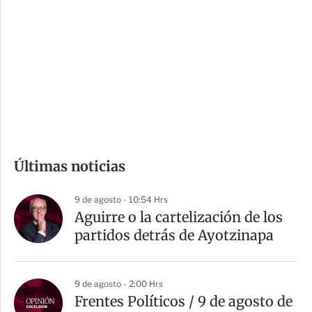
n
a
e
r
s
d
e
c
o
m
Últimas noticias
p
a
9 de agosto - 10:54 Hrs
r
Aguirre o la cartelización de los
t
partidos detrás de Ayotzinapa
i
r
9 de agosto - 2:00 Hrs
Frentes Políticos / 9 de agosto de