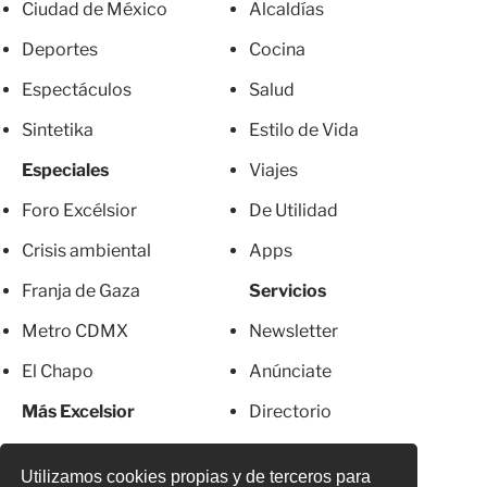
Ciudad de México
Alcaldías
Deportes
Cocina
Espectáculos
Salud
Sintetika
Estilo de Vida
Especiales
Viajes
Foro Excélsior
De Utilidad
Crisis ambiental
Apps
Franja de Gaza
Servicios
Metro CDMX
Newsletter
El Chapo
Anúnciate
Más Excelsior
Directorio
Mujeres
Suscripciones
Utilizamos cookies propias y de terceros para