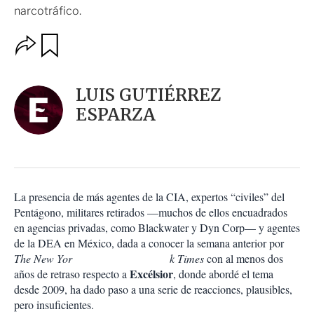
narcotráfico.
O
G
u
p
a
c
r
i
d
LUIS GUTIÉRREZ
o
a
n
ESPARZA
r
e
s
d
e
c
o
La presencia de más agentes de la CIA, expertos “civiles” del
m
Pentágono, militares retirados —muchos de ellos encuadrados
p
a
en agencias privadas, como Blackwater y Dyn Corp— y agentes
r
de la DEA en México, dada a conocer la semana anterior por
t
The New Yor k Times
con al menos dos
i
Excélsior
años de retraso respecto a
, donde abordé el tema
r
desde 2009, ha dado paso a una serie de reacciones, plausibles,
pero insuficientes.