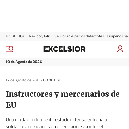
LO DE HOY:
México y Perú
Se jubilan 4 perros detectores
Jalapeños baj
E
x
M
I
c
e
n
n
e
i
10 de Agosto de 2026
ú
l
c
s
i
i
a
17 de agosto de 2011 - 00:00 Hrs
o
r
r
S
Instructores y mercenarios de
e
s
EU
i
ó
n
Una unidad militar élite estadunidense entrena a
soldados mexicanos en operaciones contra el