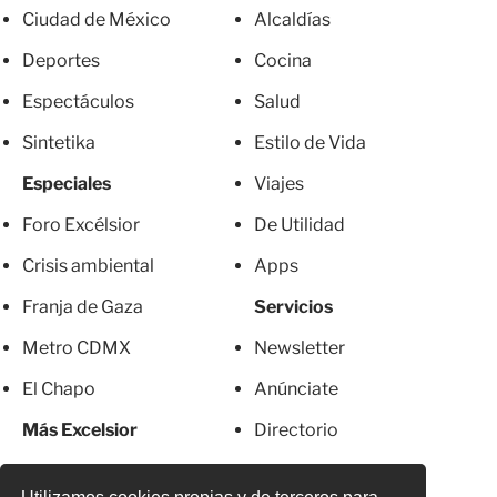
Ciudad de México
Alcaldías
Deportes
Cocina
Espectáculos
Salud
Sintetika
Estilo de Vida
Especiales
Viajes
Foro Excélsior
De Utilidad
Crisis ambiental
Apps
Franja de Gaza
Servicios
Metro CDMX
Newsletter
El Chapo
Anúnciate
Más Excelsior
Directorio
Mujeres
Suscripciones