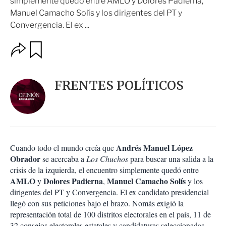
simplemente quedó entre AMLO y Dolores Padierna,
Manuel Camacho Solís y los dirigentes del PT y
Convergencia. El ex ...
O
G
u
p
a
c
r
i
d
FRENTES POLÍTICOS
o
a
n
r
e
s
d
e
c
Andrés Manuel López
Cuando todo el mundo creía que
o
Obrador
se acercaba a
Los Chuchos
para buscar una salida a la
m
crisis de la izquierda, el encuentro simplemente quedó entre
p
AMLO
a
Dolores Padierna
Manuel Camacho Solís
y
,
y los
r
dirigentes del PT y Convergencia. El ex candidato presidencial
t
llegó con sus peticiones bajo el brazo. Nomás exigió la
i
representación total de 100 distritos electorales en el país, 11 de
r
32 consejos electorales estatales y candidaturas seleccionadas