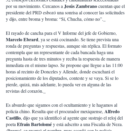
Jesús Zambrano
por su movimiento. Cercanos a
cuentan que el
presidente del PRD esbozó una sonrisa al conocer las solicitudes
y dijo, entre broma y broma: “Sí, Chucha, cómo no”._
El rayado de cancha para el V Informe del jefe de Gobierno,
Marcelo Ebrard
, ya se está cocinando. Se tiene prevista una
ronda de preguntas y respuestas, aunque sin réplica. El formato
contempla que un representante de cada bancada haga una
pregunta hasta de tres minutos y reciba la respuesta de manera
inmediata en el mismo lapso. Se propone que llegue a las 11:00
horas al recinto de Donceles y Allende, donde escuchará el
posicionamiento de los diputados, conteste y se vaya. Si se lo
pierde, quizá, más adelante, lo pueda ver en alguna de las
revistas del corazón._
Es absurdo que sigamos con el ocultamiento y le hagamos al
Alfredo
policía chino. Resulta que el procurador mexiquense,
Castillo
, dijo que ya identificó al agente que sustrajo el reloj del
Efraín Bartolomé
poeta
y está adscrito a una Fiscalía de Neza.
¡Peeero!, se reservó el nombre, pues acordó con la policía