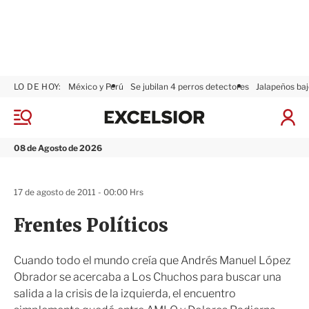
LO DE HOY:
México y Perú
Se jubilan 4 perros detectores
Jalapeños baj
E
x
M
I
c
e
n
n
e
i
08 de Agosto de 2026
ú
l
c
s
i
i
a
17 de agosto de 2011 - 00:00 Hrs
o
r
r
S
Frentes Políticos
e
s
i
Cuando todo el mundo creía que Andrés Manuel López
ó
Obrador se acercaba a Los Chuchos para buscar una
n
salida a la crisis de la izquierda, el encuentro