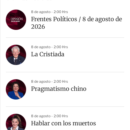
p
a
8 de agosto - 2:00 Hrs
r
Frentes Políticos / 8 de agosto de
t
2026
i
r
8 de agosto - 2:00 Hrs
La Cristiada
8 de agosto - 2:00 Hrs
Pragmatismo chino
8 de agosto - 2:00 Hrs
Hablar con los muertos