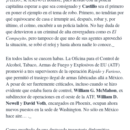
Castillo
capitalina esperar a que sea consignado y
sea el primero
en poner el ejemplo en el tema de robo. Primero, no tendrían por
qué equivocarse de casa e irrumpir así, después, robar y, por
último, el colmo, encubrir a un policía ladrón. No hay duda de
que detuvieron a un criminal de alta envergadura como es
El
Compayito
, pero tampoco de que uno de sus agentes aprovechó
la situación, se robó el reloj y hasta ahora nadie lo conoce._
En todos lados se cuecen habas. La Oficina para el Control de
Alcohol, Tabaco, Armas de Fuego y Explosivos de EU (ATF)
promovió a tres supervisores de la operación
Rápido y Furioso
,
que permitió el trasiego ilegal de armas fabricadas allá a México.
A pesar de ser fuertemente criticados, incluso cuando se hizo
William G. McMahon
evidente que estaba fuera de control,
, ex
William D.
subdirector de operaciones en el oeste de la ATF,
Newell
David Voth
y
, encargados en Phoenix, ocupan ahora
nuevos puestos en la sede de Washington. No sólo en México
hace aire… ._
Como resultado de una destacada trayectoria diplomática,