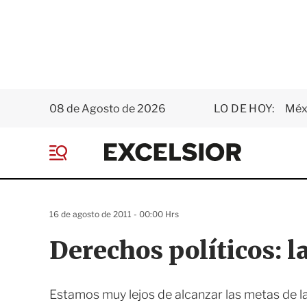
08 de Agosto de 2026
LO DE HOY:
Méxi
E
x
M
c
e
e
n
l
ú
s
16 de agosto de 2011 - 00:00 Hrs
i
o
Derechos políticos: l
r
Estamos muy lejos de alcanzar las metas de l