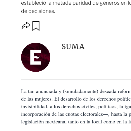
estableció la metade paridad de géneros en l
de decisiones.
O
G
u
p
a
c
r
i
d
SUMA
o
a
n
r
e
s
d
e
c
o
La tan anunciada y (simuladamente) deseada reforma 
m
p
de las mujeres. El desarrollo de los derechos políti
a
invisibilidad, a los derechos civiles, políticos, la 
r
t
incorporación de las cuotas electorales—, hasta la 
i
legislación mexicana, tanto en la local como en la f
r