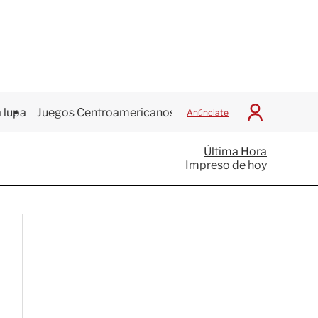
 lupa
Juegos Centroamericanos
Anúnciate
I
n
i
Última Hora
c
Impreso de hoy
i
a
r
S
e
s
i
ó
n