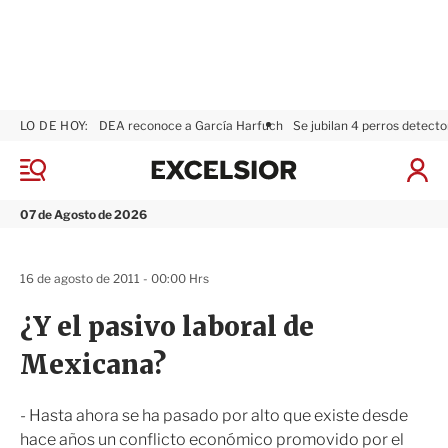
LO DE HOY:
DEA reconoce a García Harfuch
Se jubilan 4 perros detecto
E
x
M
I
c
e
n
n
e
i
07 de Agosto de 2026
ú
l
c
s
i
i
a
16 de agosto de 2011 - 00:00 Hrs
o
r
r
S
¿Y el pasivo laboral de
e
s
Mexicana?
i
ó
n
- Hasta ahora se ha pasado por alto que existe desde
hace años un conflicto económico promovido por el