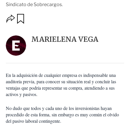
Sindicato de Sobrecargos.
O
G
u
p
a
c
r
i
d
MARIELENA VEGA
o
a
n
r
e
s
d
e
c
En la adquisición de cualquier empresa es indispensable una
o
auditoría previa, para conocer su situación real y concluir las
m
ventajas que podría representar su compra, atendiendo a sus
p
a
activos y pasivos.
r
t
No dudo que todos y cada uno de los inversionistas hayan
i
procedido de esta forma, sin embargo es muy común el olvido
r
del pasivo laboral contingente.