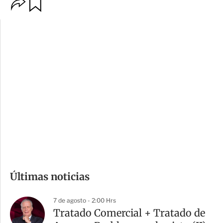
O
G
p
u
c
a
i
r
o
d
n
a
e
r
s
d
e
c
o
m
Últimas noticias
p
a
7 de agosto - 2:00 Hrs
r
Tratado Comercial + Tratado de