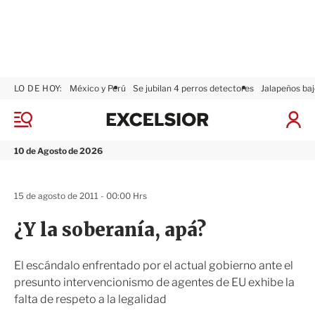
LO DE HOY:
México y Perú
Se jubilan 4 perros detectores
Jalapeños baj
E
x
M
I
c
e
n
n
e
i
10 de Agosto de 2026
ú
l
c
s
i
i
a
15 de agosto de 2011 - 00:00 Hrs
o
r
r
S
¿Y la soberanía, apá?
e
s
i
El escándalo enfrentado por el actual gobierno ante el
ó
presunto intervencionismo de agentes de EU exhibe la
n
falta de respeto a la legalidad