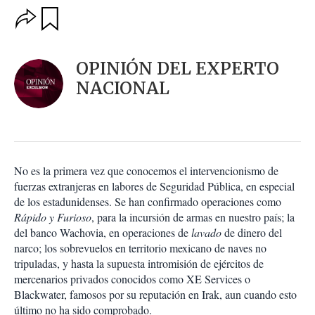
O
G
u
p
a
c
r
i
d
OPINIÓN DEL EXPERTO
o
a
n
NACIONAL
r
e
s
d
e
c
o
No es la primera vez que conocemos el intervencionismo de
m
fuerzas extranjeras en labores de Seguridad Pública, en especial
p
a
de los estadunidenses. Se han confirmado operaciones como
r
Rápido y Furioso
, para la incursión de armas en nuestro país; la
t
del banco Wachovia, en operaciones de
lavado
de dinero del
i
narco; los sobrevuelos en territorio mexicano de naves no
r
tripuladas, y hasta la supuesta intromisión de ejércitos de
mercenarios privados conocidos como XE Services o
Blackwater, famosos por su reputación en Irak, aun cuando esto
último no ha sido comprobado.