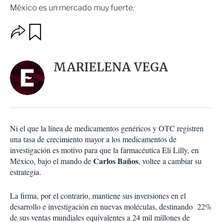
México es un mercado muy fuerte.
O
G
u
p
a
c
r
i
d
MARIELENA VEGA
o
a
n
r
e
s
d
e
c
Ni el que la línea de medicamentos genéricos y OTC registren
o
una tasa de crecimiento mayor a los medicamentos de
m
investigación es motivo para que la farmacéutica Eli Lilly, en
p
a
Carlos Baños
México, bajo el mando de
, voltee a cambiar su
r
estrategia.
t
i
La firma, por el contrario, mantiene sus inversiones en el
r
desarrollo e investigación en nuevas moléculas, destinando 22%
de sus ventas mundiales equivalentes a 24 mil millones de