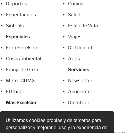
Deportes
Cocina
Espectáculos
Salud
Sintetika
Estilo de Vida
Especiales
Viajes
Foro Excélsior
De Utilidad
Crisis ambiental
Apps
Franja de Gaza
Servicios
Metro CDMX
Newsletter
El Chapo
Anúnciate
Más Excelsior
Directorio
Mujeres
Suscripciones
Utilizamos cookies propias y de terceros para
personalizar y mejorar el uso y la experiencia de