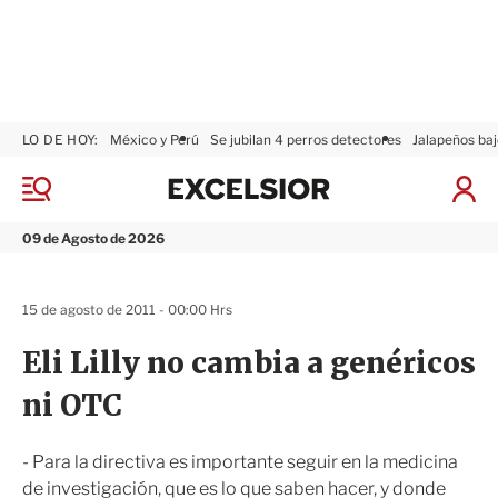
LO DE HOY:
México y Perú
Se jubilan 4 perros detectores
Jalapeños baj
E
x
M
I
c
e
n
n
e
i
09 de Agosto de 2026
ú
l
c
s
i
i
a
15 de agosto de 2011 - 00:00 Hrs
o
r
r
S
Eli Lilly no cambia a genéricos
e
s
ni OTC
i
ó
n
- Para la directiva es importante seguir en la medicina
de investigación, que es lo que saben hacer, y donde