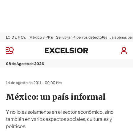
LO DE HOY:
México y Perú
Se jubilan 4 perros detectores
Jalapeños baj
E
x
M
I
c
e
n
n
e
i
08 de Agosto de 2026
ú
l
c
s
i
i
a
14 de agosto de 2011 - 00:00 Hrs
o
r
r
S
México: un país informal
e
s
i
Y no lo es solamente en el sector económico, sino
ó
también en varios aspectos sociales, culturales y
n
políticos.