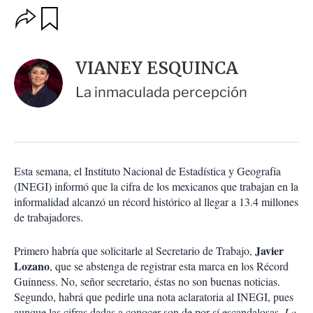
O
G
u
p
a
c
r
i
d
VIANEY ESQUINCA
o
a
n
r
La inmaculada percepción
e
s
d
e
c
o
Esta semana, el Instituto Nacional de Estadística y Geografía
m
(INEGI) informó que la cifra de los mexicanos que trabajan en la
p
a
informalidad alcanzó un récord histórico al llegar a 13.4 millones
r
de trabajadores.
t
i
Javier
Primero habría que solicitarle al Secretario de Trabajo,
r
Lozano
, que se abstenga de registrar esta marca en los Récord
Guinness. No, señor secretario, éstas no son buenas noticias.
Segundo, habrá que pedirle una nota aclaratoria al INEGI, pues
aunque las cifras dadas a conocer son de por sí escandalosas,
La