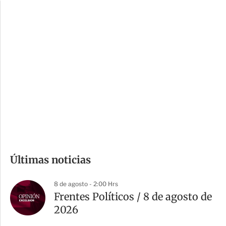
c
a
i
r
o
d
n
a
e
r
s
d
e
c
o
m
Últimas noticias
p
a
8 de agosto - 2:00 Hrs
r
Frentes Políticos / 8 de agosto de
t
2026
i