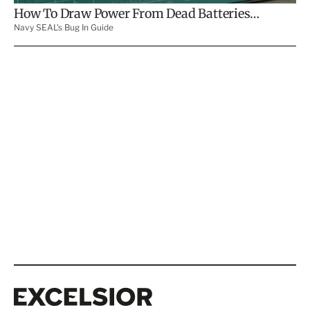
Excelsior
Excelsior