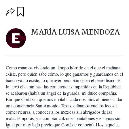
O
G
u
p
a
c
r
i
d
MARÍA LUISA MENDOZA
o
a
n
r
e
s
d
e
c
Como estamos viviendo un tiempo hórrido en el que el mañana
o
existe, pero quién sabe cómo, lo que ganamos y guardamos en el
m
banco ya no existe, lo que ayer percibíamos en el periodismo se
p
a
lo llevó el carambas, las conferencias impartidas en la República
r
se acabaron (había un ángel de la guarda, mi dulce compañía,
t
Enrique Cortázar, que nos invitaba cada dos años al menos a dar
i
una conferencia San Antonio, Texas, e íbamos vueltos locos a
r
comer ricuras, a conocer a los mexicas allí abrigados de las
malas témporas, y a comprar calzones pantalones y enaguas sin
igual por muy bajo precio que Cortázar conocía). Hoy, aquella