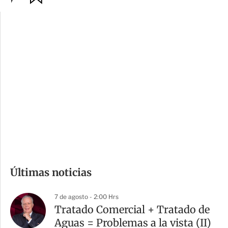
p
u
c
a
i
r
o
d
n
a
e
r
s
d
e
c
o
m
Últimas noticias
p
a
7 de agosto - 2:00 Hrs
r
Tratado Comercial + Tratado de
t
Aguas = Problemas a la vista (II)