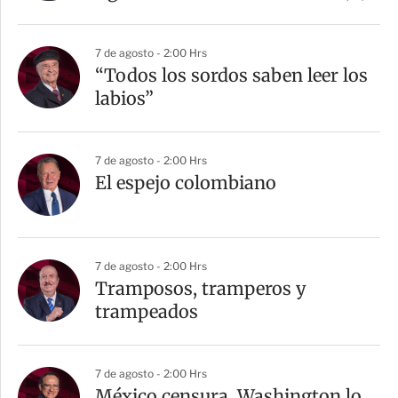
i
r
7 de agosto - 2:00 Hrs
“Todos los sordos saben leer los
labios”
7 de agosto - 2:00 Hrs
El espejo colombiano
7 de agosto - 2:00 Hrs
Tramposos, tramperos y
trampeados
7 de agosto - 2:00 Hrs
México censura, Washington lo