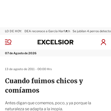
LO DE HOY:
DEA reconoce a García Harfuch
Se jubilan 4 perros detecto
E
x
M
I
c
e
n
n
e
i
07 de Agosto de 2026
ú
l
c
s
i
i
a
13 de agosto de 2011 - 00:00 Hrs
o
r
r
S
Cuando fuimos chicos y
e
s
comíamos
i
ó
n
Antes digan que comemos, poco, y ya porque la
naturaleza se adapta a la inopia.