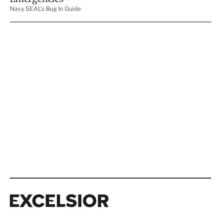
Excelsior
Excelsior