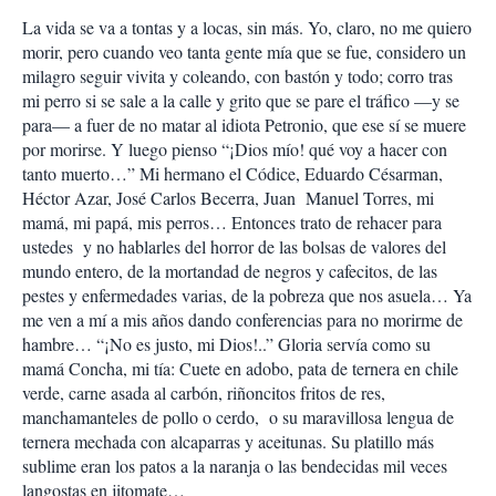
La vida se va a tontas y a locas, sin más. Yo, claro, no me quiero
morir, pero cuando veo tanta gente mía que se fue, considero un
milagro seguir vivita y coleando, con bastón y todo; corro tras
mi perro si se sale a la calle y grito que se pare el tráfico —y se
para— a fuer de no matar al idiota Petronio, que ese sí se muere
por morirse. Y luego pienso “¡Dios mío! qué voy a hacer con
tanto muerto…” Mi hermano el Códice, Eduardo Césarman,
Héctor Azar, José Carlos Becerra, Juan Manuel Torres, mi
mamá, mi papá, mis perros… Entonces trato de rehacer para
ustedes y no hablarles del horror de las bolsas de valores del
mundo entero, de la mortandad de negros y cafecitos, de las
pestes y enfermedades varias, de la pobreza que nos asuela… Ya
me ven a mí a mis años dando conferencias para no morirme de
hambre… “¡No es justo, mi Dios!..” Gloria servía como su
mamá Concha, mi tía: Cuete en adobo, pata de ternera en chile
verde, carne asada al carbón, riñoncitos fritos de res,
manchamanteles de pollo o cerdo, o su maravillosa lengua de
ternera mechada con alcaparras y aceitunas. Su platillo más
sublime eran los patos a la naranja o las bendecidas mil veces
langostas en jitomate…