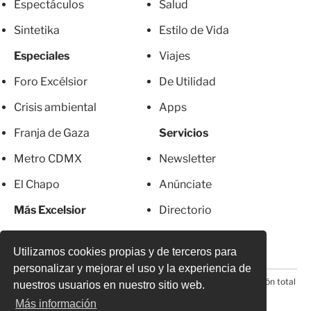
Espectáculos
Salud
Sintetika
Estilo de Vida
Especiales
Viajes
Foro Excélsior
De Utilidad
Crisis ambiental
Apps
Franja de Gaza
Servicios
Metro CDMX
Newsletter
El Chapo
Anúnciate
Más Excelsior
Directorio
Mujeres
Suscripciones
Utilizamos cookies propias y de terceros para
personalizar y mejorar el uso y la experiencia de
© 2026 Todos los derechos reservados. Prohibida la reproducción total
nuestros usuarios en nuestro sitio web.
o parcial, incluyendo cualquier medio electrónico*
Más información