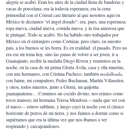
alegría se acabó. Eran los aires de la ciudad llena de banderas y
vacas de porcelana; era la todavía esperanza; era la cena
primordial con el Cónsul casi literario al que nosotros aquí en
México le decíamos “el ángel dorado”; era, pues, una esperanza:
ropa nueva, ciudad nueva, comida nueva, y la risa amorosa que
te platiqué. Todo se acabó. No ha habido otro trabajador por
México en el extranjero como Cortázar, pero claro, en nuestro
país, a los buenos se les borra. Es en realidad el pasado. Pero no
era ese mi tema hoy, sino las ganas de volver a ser joven, ir a
Guanajuato, recibir la medalla Diego Rivera y reunirnos en la
noche, en la casa de mi prima Gloria Ávila, casa y ella muertas,
con mis hermanos, con Cristina Pacheco, también
medalleada
,
con Jaime, mi compañero, Pedro Buchanan, Martita Villaseñor,
y otros, todos muertos, junto a Gloria, mi quijotita
guanajuatense… Comimos un cocido divino, nos reímos como
locos mansos; mi hermana Teresa Mendoza —nada que ver con
el narco— estuvo sublime, y luego cayó la noche con el clásico
horizonte de perros de mi tierra, y nos fuimos a dormir como si
supiéramos que era la última vez que nos íbamos a ver
respirando y carcajeándonos.