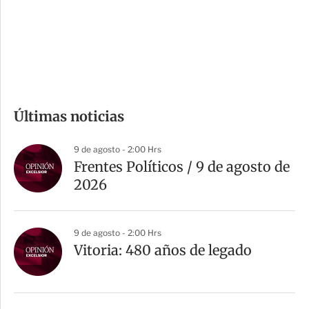
s
d
e
c
o
m
Últimas noticias
p
a
9 de agosto - 2:00 Hrs
r
Frentes Políticos / 9 de agosto de
t
2026
i
r
9 de agosto - 2:00 Hrs
Vitoria: 480 años de legado