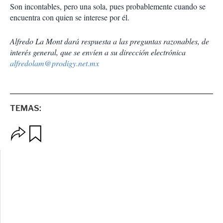
Son incontables, pero una sola, pues probablemente cuando se
encuentra con quien se interese por él.
Alfredo La Mont dará respuesta a las preguntas razonables, de
interés general, que se envíen a su dirección electrónica
alfredolam@prodigy.net.mx
TEMAS:
O
G
p
u
c
a
i
r
o
d
n
a
e
r