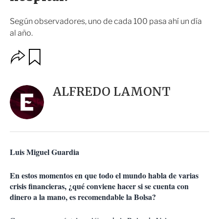
Según observadores, uno de cada 100 pasa ahí un día
al año.
O
G
u
p
a
c
r
i
d
ALFREDO LAMONT
o
a
n
r
e
s
d
e
c
Luis Miguel Guardia
o
m
p
En estos momentos en que todo el mundo habla de varias
a
crisis financieras, ¿qué conviene hacer si se cuenta con
r
dinero a la mano, es recomendable la Bolsa?
t
i