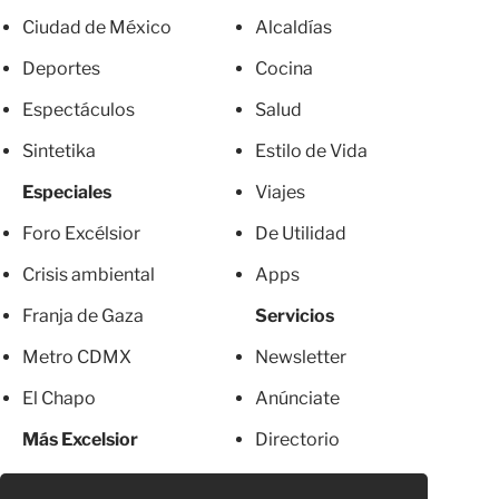
Ciudad de México
Alcaldías
Deportes
Cocina
Espectáculos
Salud
Sintetika
Estilo de Vida
Especiales
Viajes
Foro Excélsior
De Utilidad
Crisis ambiental
Apps
Franja de Gaza
Servicios
Metro CDMX
Newsletter
El Chapo
Anúnciate
Más Excelsior
Directorio
Mujeres
Suscripciones