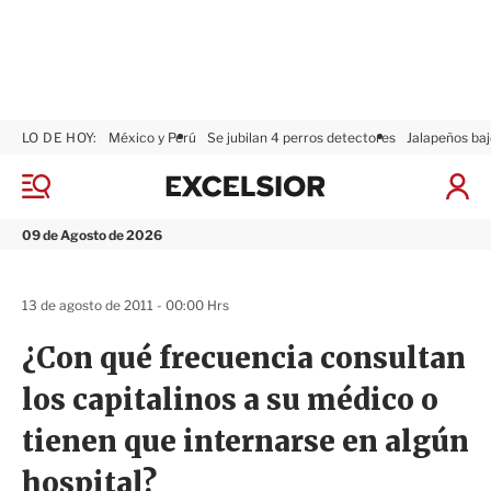
LO DE HOY:
México y Perú
Se jubilan 4 perros detectores
Jalapeños baj
E
x
M
I
c
e
n
n
e
i
09 de Agosto de 2026
ú
l
c
s
i
i
a
13 de agosto de 2011 - 00:00 Hrs
o
r
r
S
¿Con qué frecuencia consultan
e
s
los capitalinos a su médico o
i
ó
tienen que internarse en algún
n
hospital?