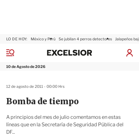
LO DE HOY:
México y Perú
Se jubilan 4 perros detectores
Jalapeños baj
E
x
M
I
c
e
n
n
e
i
10 de Agosto de 2026
ú
l
c
s
i
i
a
12 de agosto de 2011 - 00:00 Hrs
o
r
r
S
Bomba de tiempo
e
s
i
A principios del mes de julio comentamos en estas
ó
líneas que en la Secretaría de Seguridad Pública del
n
DF...