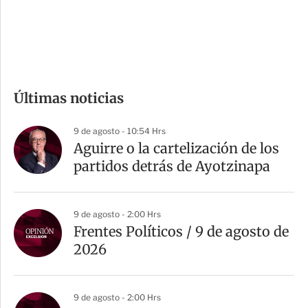
d
e
c
o
m
Últimas noticias
p
a
9 de agosto - 10:54 Hrs
r
Aguirre o la cartelización de los
t
partidos detrás de Ayotzinapa
i
r
9 de agosto - 2:00 Hrs
Frentes Políticos / 9 de agosto de
2026
9 de agosto - 2:00 Hrs