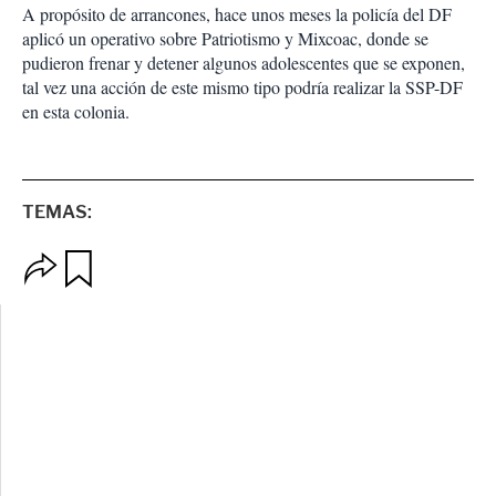
A propósito de arrancones, hace unos meses la policía del DF
aplicó un operativo sobre Patriotismo y Mixcoac, donde se
pudieron frenar y detener algunos adolescentes que se exponen,
tal vez una acción de este mismo tipo podría realizar la SSP-DF
en esta colonia.
TEMAS:
O
G
p
u
c
a
i
r
o
d
n
a
e
r
s