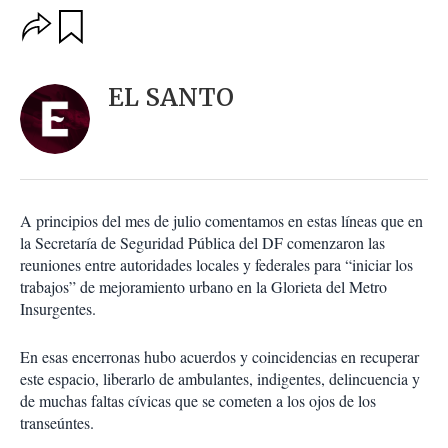
O
G
u
p
a
c
r
i
d
EL SANTO
o
a
n
r
e
s
d
e
c
A principios del mes de julio comentamos en estas líneas que en
o
la Secretaría de Seguridad Pública del DF comenzaron las
m
reuniones entre autoridades locales y federales para “iniciar los
p
a
trabajos” de mejoramiento urbano en la Glorieta del Metro
r
Insurgentes.
t
i
En esas encerronas hubo acuerdos y coincidencias en recuperar
r
este espacio, liberarlo de ambulantes, indigentes, delincuencia y
de muchas faltas cívicas que se cometen a los ojos de los
transeúntes.