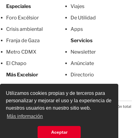
Especiales
Viajes
Foro Excélsior
De Utilidad
Crisis ambiental
Apps
Franja de Gaza
Servicios
Metro CDMX
Newsletter
El Chapo
Anúnciate
Más Excelsior
Directorio
Mujeres
Suscripciones
Utilizamos cookies propias y de terceros para
personalizar y mejorar el uso y la experiencia de
© 2026 Todos los derechos reservados. Prohibida la reproducción total
nuestros usuarios en nuestro sitio web.
o parcial, incluyendo cualquier medio electrónico*
Más información
Aceptar