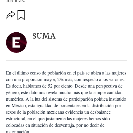
Juanitas.
O
G
u
p
a
c
r
i
d
SUMA
o
a
n
r
e
s
d
e
c
En el último censo de población en el país se ubica a las mujeres
o
con una proporción mayor, 2% más, con respecto a los varones.
m
Es decir, hablamos de 52 por ciento. Desde una perspectiva de
p
a
género, este dato nos revela mucho más que la simple cantidad
r
numérica. A la luz del sistema de participación política instituido
t
en México, esta igualdad de porcentajes en la distribución por
i
sexos de la población mexicana evidencia un desbalance
r
estructural, en el que justamente las mujeres hemos sido
colocadas en situación de desventaja, por no decir de
marginación.