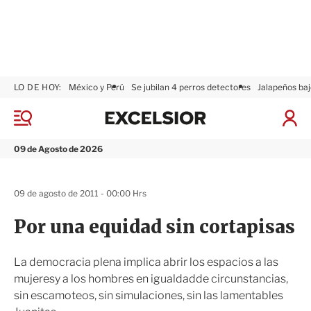
LO DE HOY:
México y Perú
Se jubilan 4 perros detectores
Jalapeños baj
E
x
M
I
c
e
n
n
e
i
09 de Agosto de 2026
ú
l
c
s
i
i
a
09 de agosto de 2011 - 00:00 Hrs
o
r
r
S
Por una equidad sin cortapisas
e
s
i
La democracia plena implica abrir los espacios a las
ó
mujeresy a los hombres en igualdadde circunstancias,
n
sin escamoteos, sin simulaciones, sin las lamentables