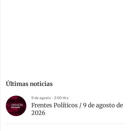
i
r
o
d
n
a
e
r
s
d
e
c
o
m
Últimas noticias
p
a
9 de agosto - 2:00 Hrs
r
Frentes Políticos / 9 de agosto de
t
2026
i
r