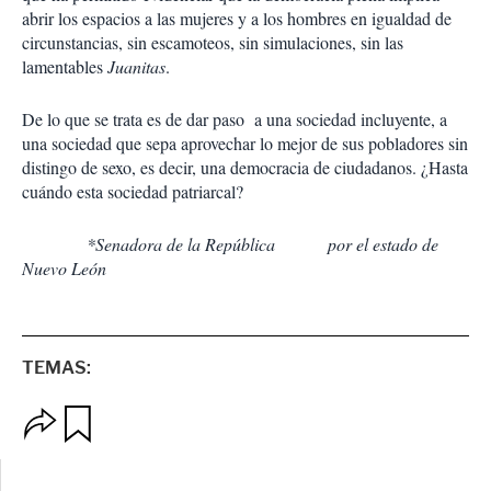
abrir los espacios a las mujeres y a los hombres en igualdad de
circunstancias, sin escamoteos, sin simulaciones, sin las
lamentables
Juanitas
.
De lo que se trata es de dar paso a una sociedad incluyente, a
una sociedad que sepa aprovechar lo mejor de sus pobladores sin
distingo de sexo, es decir, una democracia de ciudadanos. ¿Hasta
cuándo esta sociedad patriarcal?
*Senadora de la República por el estado de
Nuevo León
TEMAS:
O
G
p
u
c
a