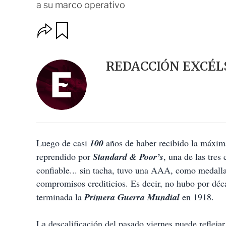
a su marco operativo
O
G
u
p
a
c
r
i
d
REDACCIÓN EXCÉL
o
a
n
r
e
s
d
e
c
o
Luego de casi
m
100
años de haber recibido la máxima
p
reprendido por
Standard & Poor’s
, una de las tres
a
confiable... sin tacha, tuvo una AAA, como medalla 
r
t
compromisos crediticios. Es decir, no hubo por déc
i
terminada la
Primera Guerra Mundial
en 1918.
r
La descalificación del pasado viernes puede reflejar