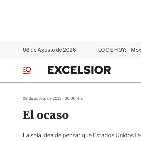
08 de Agosto de 2026
LO DE HOY:
Méxi
E
x
M
c
e
e
n
l
ú
s
08 de agosto de 2011 - 00:00 Hrs
i
o
El ocaso
r
La sola idea de pensar que Estados Unidos l