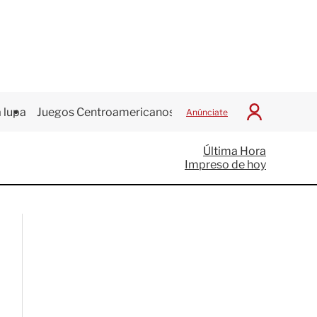
 lupa
Juegos Centroamericanos
Anúnciate
I
n
i
Última Hora
c
Impreso de hoy
i
a
r
S
e
s
i
ó
n