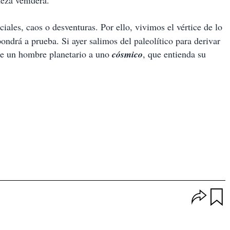
teza venidera.
iales, caos o desventuras. Por ello, vivimos el vértice de lo
ndrá a prueba. Si ayer salimos del paleolítico para derivar
de un hombre planetario a uno
cósmico
, que entienda su
O
p
u
c
a