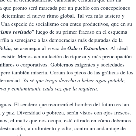
oria que pronto será marcada por un pueblo con concepciones
 determinar el nuevo ritmo global. Tal vez más austero y
Una especie de socialismo con entes productivos, que en su
ismo revisado
” luego de su primer fracaso en el esquema
rfila a semejarse a las democracias más depuradas de la
Pekín
, se asemejan al vivac de
Oslo
o
Estocolmo
. Al ideal
 existir. Menos acumulación de riqueza y más preocupación
iliares o corporativos. Gobiernos exigentes y sociedades
ero también miseria. Cortan los picos de las gráficas de los
nfermedad.
Yo sé que tengo derecho a beber agua potable,
eva y contaminante cada vez que la requiera
.
guas. El sendero que recorrerá el hombre del futuro es tan
y paz. Diversidad o pobreza, serán vistos con ojos frescos.
mos, el matiz que nos ocupa, está cifrado en cómo debemos
 destrucción, aturdimiento y odio, contra un andamiaje de