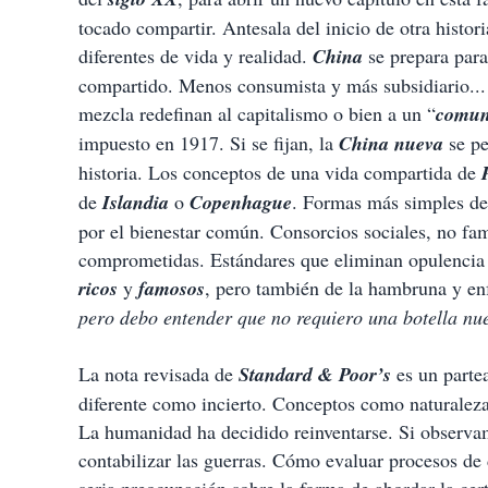
tocado compartir. Antesala del inicio de otra hist
diferentes de vida y realidad.
China
se prepara para
compartido. Menos consumista y más subsidiario... 
mezcla redefinan al capitalismo o bien a un “
comun
impuesto en 1917. Si se fijan, la
China nueva
se pe
historia. Los conceptos de una vida compartida de
de
Islandia
o
Copenhague
. Formas más simples de
por el bienestar común. Consorcios sociales, no fam
comprometidas. Estándares que eliminan opulencia p
ricos
y
famosos
, pero también de la hambruna y e
pero debo entender que no requiero una botella nu
La nota revisada de
Standard & Poor’s
es un partea
diferente como incierto. Conceptos como naturaleza 
La humanidad ha decidido reinventarse. Si observa
contabilizar las guerras. Cómo evaluar procesos de