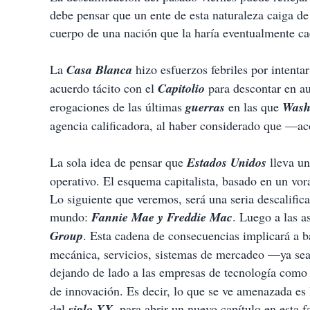
debe pensar que un ente de esta naturaleza caiga de
cuerpo de una nación que la haría eventualmente c
La
Casa Blanca
hizo esfuerzos febriles por intent
acuerdo tácito con el
Capitolio
para descontar en au
erogaciones de las últimas
guerras
en las que
Wash
agencia calificadora, al haber considerado que —a
La sola idea de pensar que
Estados Unidos
lleva un
operativo. El esquema capitalista, basado en un vo
Lo siguiente que veremos, será una seria descalific
mundo:
Fannie Mae y Freddie Mac
. Luego a las 
Group
. Esta cadena de consecuencias implicará a b
mecánica, servicios, sistemas de mercadeo —ya sea 
dejando de lado a las empresas de tecnología com
de innovación. Es decir, lo que se ve amenazada es 
del
siglo XX
, para abrir un nuevo capítulo en esta