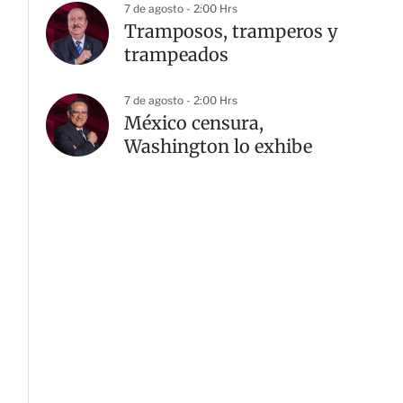
7 de agosto - 2:00 Hrs
Tramposos, tramperos y
trampeados
7 de agosto - 2:00 Hrs
México censura,
Washington lo exhibe
G