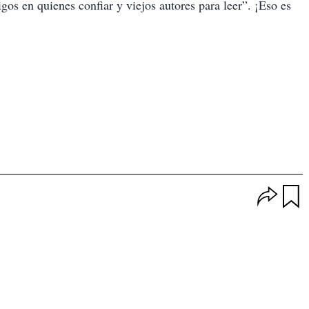
gos en quienes confiar y viejos autores para leer”. ¡Eso es
O
p
u
c
a
i
r
o
d
n
a