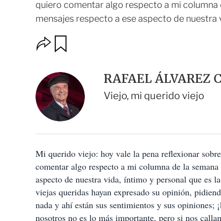
quiero comentar algo respecto a mi columna 
mensajes respecto a ese aspecto de nuestra vid
O
G
u
p
a
c
r
i
d
RAFAEL ÁLVAREZ 
o
a
n
r
Viejo, mi querido viejo
e
s
d
e
c
o
Mi querido viejo: hoy vale la pena reflexionar sobr
m
p
comentar algo respecto a mi columna de la semana p
a
aspecto de nuestra vida, íntimo y personal que es 
r
t
viejas queridas hayan expresado su opinión, pidien
i
nada y ahí están sus sentimientos y sus opiniones; 
r
nosotros no es lo más importante, pero si nos call