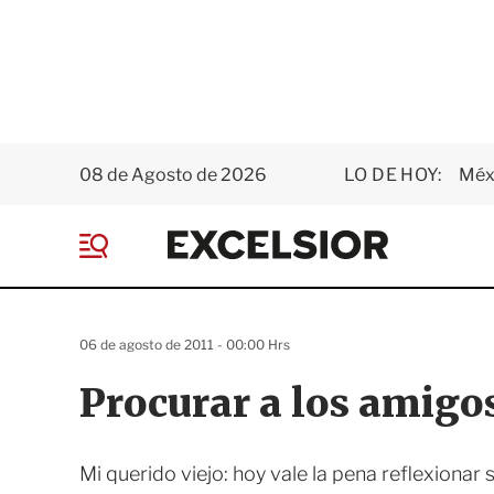
08 de Agosto de 2026
LO DE HOY:
Méxi
E
x
M
c
e
e
n
l
ú
s
06 de agosto de 2011 - 00:00 Hrs
i
o
Procurar a los amigo
r
Mi querido viejo: hoy vale la pena reflexionar