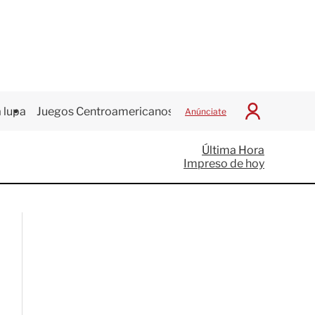
 lupa
Juegos Centroamericanos
Anúnciate
I
n
i
Última Hora
c
Impreso de hoy
i
a
r
S
e
s
i
ó
n