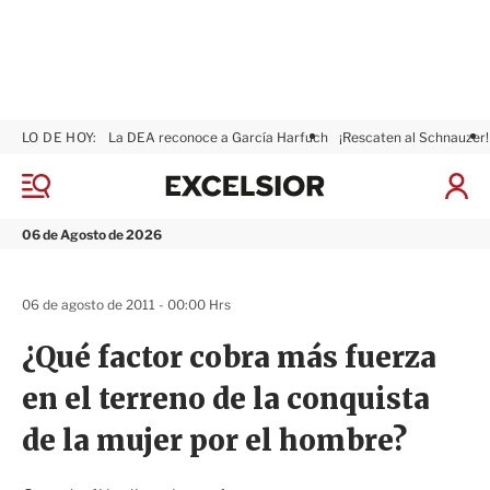
LO DE HOY:
La DEA reconoce a García Harfuch
¡Rescaten al Schnauzer!
E
x
M
I
c
e
n
n
e
i
06 de Agosto de 2026
ú
l
c
s
i
i
a
06 de agosto de 2011 - 00:00 Hrs
o
r
r
S
¿Qué factor cobra más fuerza
e
s
en el terreno de la conquista
i
ó
de la mujer por el hombre?
n