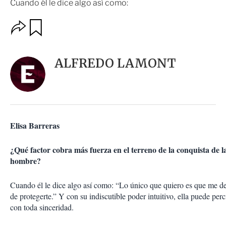
Cuando él le dice algo así como:
O
G
u
p
a
c
r
i
d
ALFREDO LAMONT
o
a
n
r
e
s
d
e
c
Elisa Barreras
o
m
p
¿Qué factor cobra más fuerza en el terreno de la conquista de l
a
hombre?
r
t
Cuando él le dice algo así como: “Lo único que quiero es que me de
i
de protegerte.” Y con su indiscutible poder intuitivo, ella puede perci
r
con toda sinceridad.