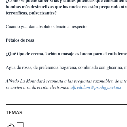
¿Cómo se puede saber si las grandes potencias que constanteme
bombas más destructivas que las nucleares estén preparado ot
terroríficas, pulverizantes?
Cuando guardan absoluto silencio al respecto.
Pétalos de rosa
¿Qué tipo de crema, loción o masaje es bueno para el cutis fem
Agua de rosas, de preferencia hogareña, combinada con glicerina, 
Alfredo La Mont dará respuesta a las preguntas razonables, de inte
se envíen a su dirección electrónica
alfredolam@prodigy.net.mx
TEMAS:
O
G