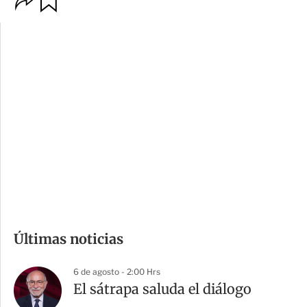
p
u
c
a
i
r
o
d
n
a
e
r
s
d
e
c
o
m
Últimas noticias
p
a
6 de agosto - 2:00 Hrs
r
El sátrapa saluda el diálogo
t