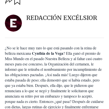
u
p
a
c
r
i
d
REDACCIÓN EXCÉLSIOR
o
a
n
r
e
s
d
e
c
¿No se le hace muy raro lo que está pasando con la reina de
o
Cynthia de la Vega
belleza mexicana
? Ella ganó el premio de
m
Miss Mundo en el pasado Nuestra Belleza y al faltar casi cuatro
p
a
meses para ese concurso, la Organización del certamen, le
r
informó que le retiraba el nombramiento por incumplimiento de
t
las obligaciones pactadas. ¡Así nada más! Luego dijeron que
i
estaba pasada de peso; ella demostró que sí había estado, pero
r
que ya estaba bien. Después, ella dijo, que le pidieron que
renunciara a lo que se negó y finalmente le solicitaron que
anunciara su retiro por un embarazo y tampoco lo aceptó,
porque nada es cierto. Entonces ¿qué pasa? Después de cuidarse
con dietas, largas rutinas de ejercicio y finalmente enfrentarse