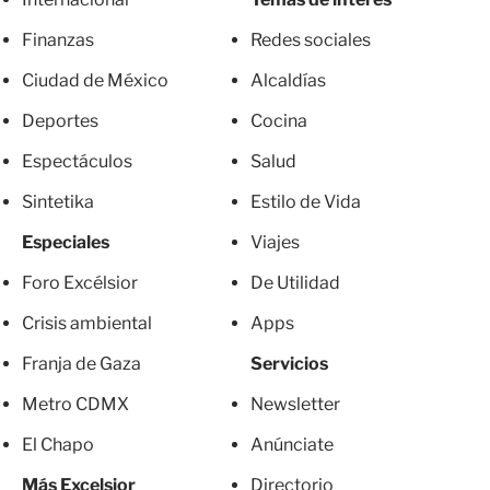
Finanzas
Redes sociales
Ciudad de México
Alcaldías
Deportes
Cocina
Espectáculos
Salud
Sintetika
Estilo de Vida
Especiales
Viajes
Foro Excélsior
De Utilidad
Crisis ambiental
Apps
Franja de Gaza
Servicios
Metro CDMX
Newsletter
El Chapo
Anúnciate
Más Excelsior
Directorio