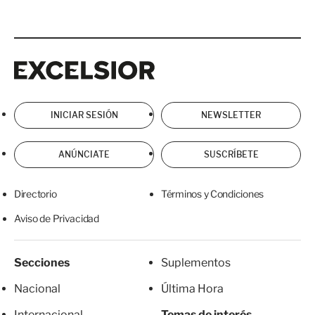
Excelsior
Excelsior
INICIAR SESIÓN
NEWSLETTER
ANÚNCIATE
SUSCRÍBETE
Directorio
Términos y Condiciones
Aviso de Privacidad
Secciones
Suplementos
Nacional
Última Hora
Internacional
Temas de interés