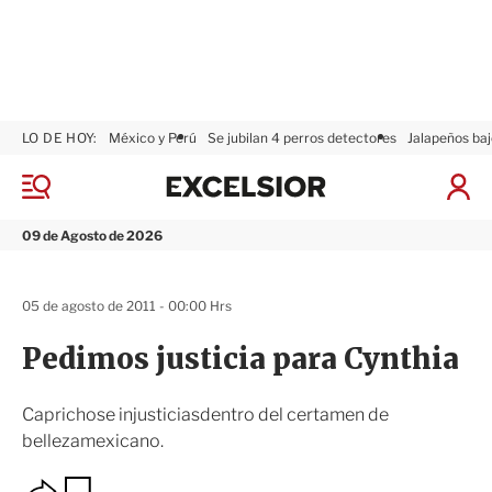
LO DE HOY:
México y Perú
Se jubilan 4 perros detectores
Jalapeños baj
E
x
M
I
c
e
n
n
e
i
09 de Agosto de 2026
ú
l
c
s
i
i
a
05 de agosto de 2011 - 00:00 Hrs
o
r
r
S
Pedimos justicia para Cynthia
e
s
i
Caprichose injusticiasdentro del certamen de
ó
bellezamexicano.
n
O
G