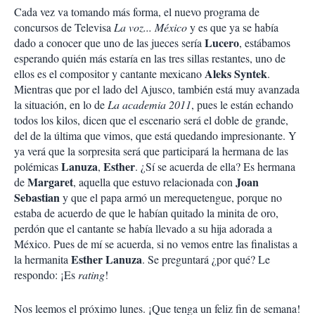
Cada vez va tomando más forma, el nuevo programa de
concursos de Televisa
La voz... México
y es que ya se había
Lucero
dado a conocer que uno de las jueces sería
, estábamos
esperando quién más estaría en las tres sillas restantes, uno de
Aleks Syntek
ellos es el compositor y cantante mexicano
.
Mientras que por el lado del Ajusco, también está muy avanzada
la situación, en lo de
La academia 2011
, pues le están echando
todos los kilos, dicen que el escenario será el doble de grande,
del de la última que vimos, que está quedando impresionante. Y
ya verá que la sorpresita será que participará la hermana de las
Lanuza
Esther
polémicas
,
. ¿Sí se acuerda de ella? Es hermana
Margaret
Joan
de
, aquella que estuvo relacionada con
Sebastian
y que el papa armó un merequetengue, porque no
estaba de acuerdo de que le habían quitado la minita de oro,
perdón que el cantante se había llevado a su hija adorada a
México. Pues de mí se acuerda, si no vemos entre las finalistas a
Esther Lanuza
la hermanita
. Se preguntará ¿por qué? Le
respondo: ¡Es
rating
!
Nos leemos el próximo lunes. ¡Que tenga un feliz fin de semana!