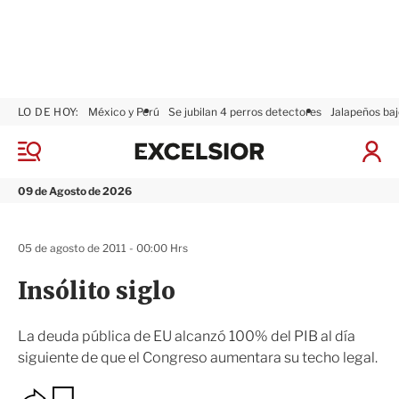
LO DE HOY:
México y Perú
Se jubilan 4 perros detectores
Jalapeños baj
E
x
M
I
c
e
n
n
e
i
09 de Agosto de 2026
ú
l
c
s
i
i
a
05 de agosto de 2011 - 00:00 Hrs
o
r
r
S
Insólito siglo
e
s
i
La deuda pública de EU alcanzó 100% del PIB al día
ó
siguiente de que el Congreso aumentara su techo legal.
n
O
G