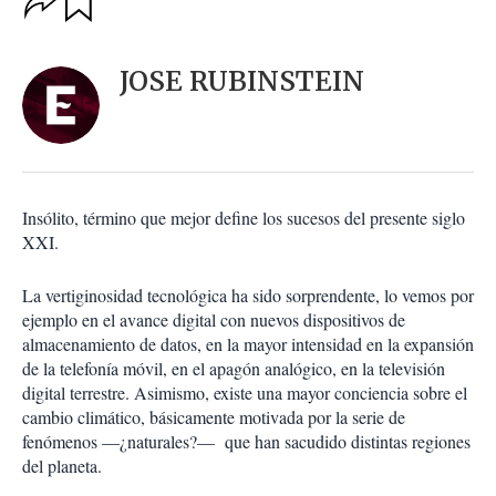
u
p
a
c
r
i
d
JOSE RUBINSTEIN
o
a
n
r
e
s
d
e
c
Insólito, término que mejor define los sucesos del presente siglo
o
XXI.
m
p
a
La vertiginosidad tecnológica ha sido sorprendente, lo vemos por
r
ejemplo en el avance digital con nuevos dispositivos de
t
almacenamiento de datos, en la mayor intensidad en la expansión
i
de la telefonía móvil, en el apagón analógico, en la televisión
r
digital terrestre. Asimismo, existe una mayor conciencia sobre el
cambio climático, básicamente motivada por la serie de
fenómenos —¿naturales?— que han sacudido distintas regiones
del planeta.