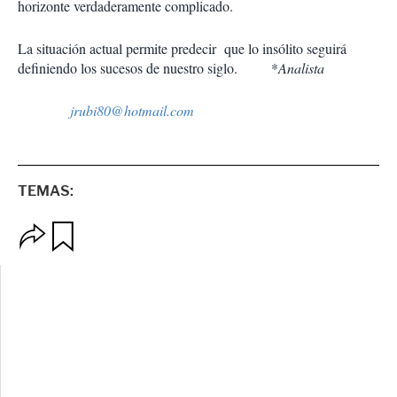
horizonte verdaderamente complicado.
La situación actual permite predecir que lo insólito seguirá
definiendo los sucesos de nuestro siglo. *
Analista
jrubi80@hotmail.com
TEMAS:
O
G
p
u
c
a
i
r
o
d
n
a
e
r