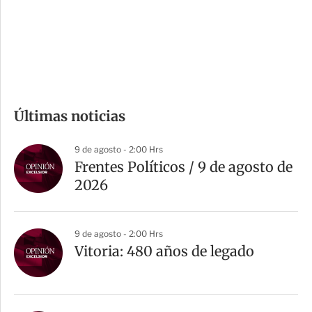
s
d
e
c
o
m
Últimas noticias
p
a
9 de agosto - 2:00 Hrs
r
Frentes Políticos / 9 de agosto de
t
2026
i
r
9 de agosto - 2:00 Hrs
Vitoria: 480 años de legado