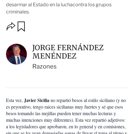
desarmar al Estado en la luchacontra los grupos
criminales.
O
G
u
p
a
c
r
i
d
JORGE FERNÁNDEZ
o
a
n
MENÉNDEZ
r
e
s
Razones
d
e
c
o
m
p
Javier Sicilia
Esta vez,
no repartió besos al estilo siciliano (y no
a
es peyorativo, tengo raíces sicilianas muy fuertes y sé que esos
r
besos tomando las mejillas pueden tener muchas lecturas y
t
muchas intenciones muy diferentes). Esta vez repartió adjetivos:
i
a los legisladores que aprobaron, en lo general y en comisiones,
r
sin que se les vean demasiadas ganas de llevar el tema al pleno y