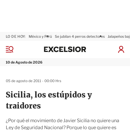
LO DE HOY:
México y Perú
Se jubilan 4 perros detectores
Jalapeños baj
E
x
M
I
c
e
n
n
e
i
10 de Agosto de 2026
ú
l
c
s
i
i
a
05 de agosto de 2011 - 00:00 Hrs
o
r
r
S
Sicilia, los estúpidos y
e
s
traidores
i
ó
n
¿Por qué el movimiento de Javier Sicilia no quiere una
Ley de Seguridad Nacional? Porque lo que quiere es