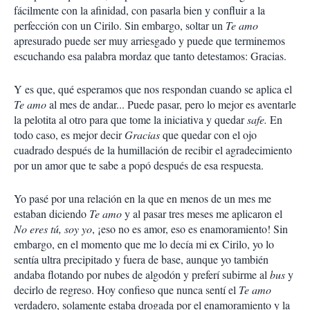
fácilmente con la afinidad, con pasarla bien y confluir a la
perfección con un Cirilo. Sin embargo, soltar un
Te amo
apresurado puede ser muy arriesgado y puede que terminemos
escuchando esa palabra mordaz que tanto detestamos: Gracias.
Y es que, qué esperamos que nos respondan cuando se aplica el
Te amo
al mes de andar... Puede pasar, pero lo mejor es aventarle
la pelotita al otro para que tome la iniciativa y quedar
safe.
En
todo caso, es mejor decir
Gracias
que quedar con el ojo
cuadrado después de la humillación de recibir el agradecimiento
por un amor que te sabe a popó después de esa respuesta.
Yo pasé por una relación en la que en menos de un mes me
estaban diciendo
Te amo
y al pasar tres meses me aplicaron el
No eres tú, soy yo
, ¡eso no es amor, eso es enamoramiento! Sin
embargo, en el momento que me lo decía mi ex Cirilo, yo lo
sentía ultra precipitado y fuera de base, aunque yo también
andaba flotando por nubes de algodón y preferí subirme al
bus
y
decirlo de regreso. Hoy confieso que nunca sentí el
Te amo
verdadero, solamente estaba drogada por el enamoramiento y la