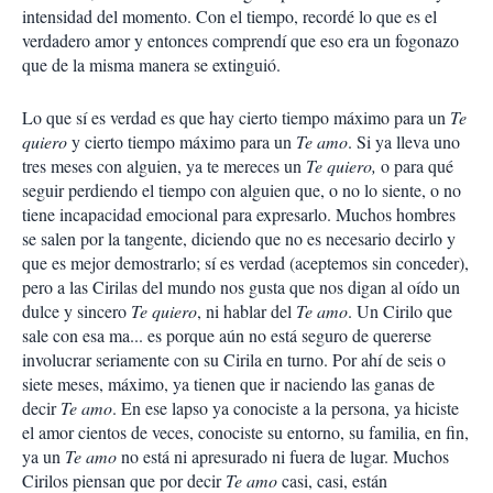
intensidad del momento. Con el tiempo, recordé lo que es el
verdadero amor y entonces comprendí que eso era un fogonazo
que de la misma manera se extinguió.
Lo que sí es verdad es que hay cierto tiempo máximo para un
Te
quiero
y cierto tiempo máximo para un
Te amo
. Si ya lleva uno
tres meses con alguien, ya te mereces un
Te quiero,
o para qué
seguir perdiendo el tiempo con alguien que, o no lo siente, o no
tiene incapacidad emocional para expresarlo. Muchos hombres
se salen por la tangente, diciendo que no es necesario decirlo y
que es mejor demostrarlo; sí es verdad (aceptemos sin conceder),
pero a las Cirilas del mundo nos gusta que nos digan al oído un
dulce y sincero
Te quiero
, ni hablar del
Te amo
. Un Cirilo que
sale con esa ma... es porque aún no está seguro de quererse
involucrar seriamente con su Cirila en turno. Por ahí de seis o
siete meses, máximo, ya tienen que ir naciendo las ganas de
decir
Te amo
. En ese lapso ya conociste a la persona, ya hiciste
el amor cientos de veces, conociste su entorno, su familia, en fin,
ya un
Te amo
no está ni apresurado ni fuera de lugar. Muchos
Cirilos piensan que por decir
Te amo
casi, casi, están