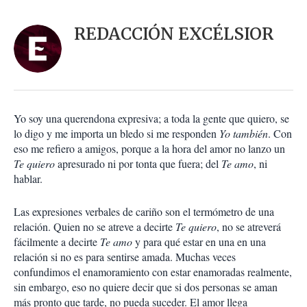
a
c
r
i
d
REDACCIÓN EXCÉLSIOR
o
a
n
r
e
s
d
e
c
Yo soy una querendona expresiva; a toda la gente que quiero, se
o
lo digo y me importa un bledo si me responden
Yo también
. Con
m
eso me refiero a amigos, porque a la hora del amor no lanzo un
p
a
Te quiero
apresurado ni por tonta que fuera; del
Te amo
, ni
r
hablar.
t
i
Las expresiones verbales de cariño son el termómetro de una
r
relación. Quien no se atreve a decirte
Te quiero
, no se atreverá
fácilmente a decirte
Te amo
y para qué estar en una en una
relación si no es para sentirse amada. Muchas veces
confundimos el enamoramiento con estar enamoradas realmente,
sin embargo, eso no quiere decir que si dos personas se aman
más pronto que tarde, no pueda suceder. El amor llega