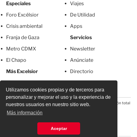
Especiales
Viajes
Foro Excélsior
De Utilidad
Crisis ambiental
Apps
Franja de Gaza
Servicios
Metro CDMX
Newsletter
El Chapo
Anúnciate
Más Excelsior
Directorio
Mujeres
Suscripciones
Utilizamos cookies propias y de terceros para
personalizar y mejorar el uso y la experiencia de
© 2026 Todos los derechos reservados. Prohibida la reproducción total
nuestros usuarios en nuestro sitio web.
o parcial, incluyendo cualquier medio electrónico*
Más información
Aceptar