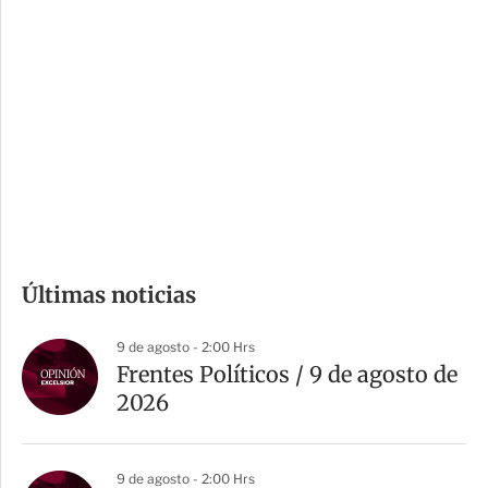
i
r
o
d
n
a
e
r
s
d
e
c
o
m
Últimas noticias
p
a
9 de agosto - 2:00 Hrs
r
Frentes Políticos / 9 de agosto de
t
2026
i
r
9 de agosto - 2:00 Hrs