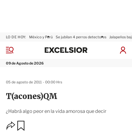
LO DE HOY:
México y Perú
Se jubilan 4 perros detectores
Jalapeños baj
E
x
M
I
c
e
n
n
e
i
09 de Agosto de 2026
ú
l
c
s
i
i
a
05 de agosto de 2011 - 00:00 Hrs
o
r
r
S
T(acones)QM
e
s
i
¿Habrá algo peor en la vida amorosa que decir
ó
n
O
G
u
p