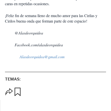
caras en repetidas ocasiones.
¡Feliz fin de semana lleno de mucho amor para las Cirilas y
Cirilos buena onda que forman parte de este espacio!
@Alasdeorquidea
Facebook.com/alasdeorquidea
Alasdeorquidea@gmail.com
TEMAS:
O
G
p
u
c
a