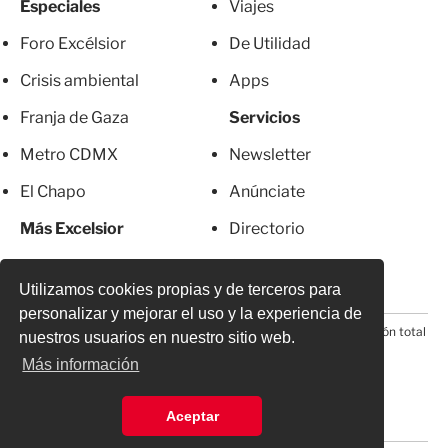
Especiales
Viajes
Foro Excélsior
De Utilidad
Crisis ambiental
Apps
Franja de Gaza
Servicios
Metro CDMX
Newsletter
El Chapo
Anúnciate
Más Excelsior
Directorio
Mujeres
Suscripciones
Utilizamos cookies propias y de terceros para
personalizar y mejorar el uso y la experiencia de
© 2026 Todos los derechos reservados. Prohibida la reproducción total
nuestros usuarios en nuestro sitio web.
o parcial, incluyendo cualquier medio electrónico*
Más información
Aceptar