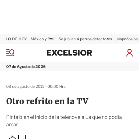
LO DE HOY:
México y Perú
Se jubilan 4 perros detectores
Jalapeños baj
E
x
M
I
c
e
n
n
e
i
07 de Agosto de 2026
ú
l
c
s
i
i
a
03 de agosto de 2011 - 00:00 Hrs
o
r
r
S
Otro refrito en la TV
e
s
i
Pinta bien el inicio de la telenovela La que no podía
ó
amar.
n
O
G