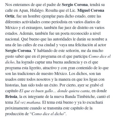
Sergio Corona
Nos enteramos de que el padre de
, tendrá su
Miguel Corona
calle en Apan, Hidalgo. Resulta que el Lic.
Ortiz
, fue un hombre ejemplar para dicho estado, entre las
diferentes actividades como periodista en varios diarios de
México y el extranjero, también fue juez de distrito en varios
estados. Además, también fue un poeta reconocido a nivel
nacional. Qué bueno que las autoridades le darán su nombre a
una de las calles de esa ciudad y vaya una felicitación al actor
Sergio Corona
. Y hablando de este señorón, me da mucho
gusto saber que en el programa en el que participa
Como dice el
dicho
, ha logrado captar una buena audiencia y es el que
programa esta ligerito, atractivo y con gran contenido de lo que
son las tradiciones de nuestro México. Los dichos, son tan
usados entre todos nosotros y la manera en que los ligan con
historias, han sido todo un éxito. Por cierto, ayer se grabó el
capítulo
El que es buen gallo… donde quiera canta
, en donde
Brissia
, la ex integrante de la nueva Banda Timbiriche, cantó el
tema
Tal vez mañana.
El tema está bueno y ya lo escuchará
próximamente cuando se transmita este capítulo de la
producción de “
Como dice el dicho
”.