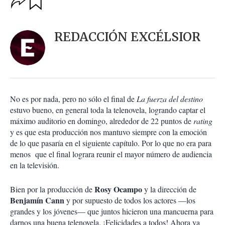
u
p
a
c
r
i
d
REDACCIÓN EXCÉLSIOR
o
a
n
r
e
s
d
e
c
No es por nada, pero no sólo el final de
La fuerza del destino
o
estuvo bueno, en general toda la telenovela, logrando captar el
m
máximo auditorio en domingo, alrededor de 22 puntos de
rating
p
a
y es que esta producción nos mantuvo siempre con la emoción
r
de lo que pasaría en el siguiente capítulo. Por lo que no era para
t
menos que el final lograra reunir el mayor número de audiencia
i
en la televisión.
r
Rosy Ocampo
Bien por la producción de
y la dirección de
Benjamín Cann
y por supuesto de todos los actores —los
grandes y los jóvenes— que juntos hicieron una mancuerna para
darnos una buena telenovela. ¡Felicidades a todos! Ahora ya