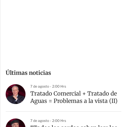
o
d
n
a
e
r
s
d
e
c
o
m
Últimas noticias
p
a
7 de agosto - 2:00 Hrs
r
Tratado Comercial + Tratado de
t
Aguas = Problemas a la vista (II)
i
r
7 de agosto - 2:00 Hrs