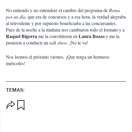
No entiendo y no entenderé el cambio del programa de
Reina
por un día
, que era de concursos y a esa hora, la verdad alegraba
al televidente y por supuesto beneficiaba a las concursantes.
Pues de la noche a la mañana nos cambiaron todo el formato y a
Raquel Bigorra
Laura Bozzo
me la convirtieron en
y me la
pusieron a conducir un
talk show.
¡No le va!
Nos leemos el próximo viernes. ¡Que tenga un hermoso
miércoles!
TEMAS:
O
G
p
u
c
a
i
r