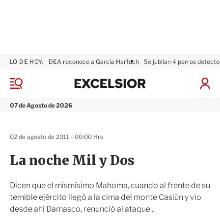
LO DE HOY:
DEA reconoce a García Harfuch
Se jubilan 4 perros detecto
E
x
M
I
c
e
n
n
e
i
07 de Agosto de 2026
ú
l
c
s
i
i
a
02 de agosto de 2011 - 00:00 Hrs
o
r
r
S
La noche Mil y Dos
e
s
i
Dicen que el mismísimo Mahoma, cuando al frente de su
ó
temible ejército llegó a la cima del monte Casiún y vio
n
desde ahí Damasco, renunció al ataque...