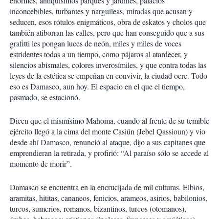
enormes, antiquísimos parques y jardines, palacios
inconcebibles, turbantes y narguileas, miradas que acusan y
seducen, esos rótulos enigmáticos, obra de eskatos y cholos que
también atiborran las calles, pero que han conseguido que a sus
grafitti les pongan luces de neón, miles y miles de voces
estridentes todas a un tiempo, como pájaros al atardecer, y
silencios abismales, colores inverosímiles, y que contra todas las
leyes de la estética se empeñan en convivir, la ciudad ocre. Todo
eso es Damasco, aun hoy. El espacio en el que el tiempo,
pasmado, se estacionó.
Dicen que el mismísimo Mahoma, cuando al frente de su temible
ejército llegó a la cima del monte Casiún (Jebel Qassioun) y vio
desde ahí Damasco, renunció al ataque, dijo a sus capitanes que
emprendieran la retirada, y profirió: “Al paraíso sólo se accede al
momento de morir”.
Damasco se encuentra en la encrucijada de mil culturas. Elbios,
aramitas, hititas, cananeos, fenicios, arameos, asirios, babilonios,
turcos, sumerios, romanos, bizantinos, turcos (otomanos),