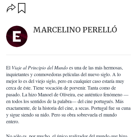
O
G
u
p
a
c
r
i
d
MARCELINO PERELLÓ
o
a
n
r
e
s
d
e
c
El
Viaje al Principio del Mundo
es una de las más hermosas,
o
inquietantes y conmovedoras películas del nuevo siglo. A lo
m
mejor lo es del viejo siglo, pero en cualquier caso estaría muy
p
a
cerca de éste. Tiene vocación de porvenir. Tanta como de
r
pasado. La hizo Manoel de Oliveira, ese auténtico fenómeno —
t
en todos los sentidos de la palabra— del cine portugués. Más
i
exactamente, de la historia del cine, a secas. Portugal fue su cuna
r
y sigue siendo su nido. Pero su obra sobrevuela el mundo
entero.
No sólo es, por mucho, el único realizador del mundo que hizo