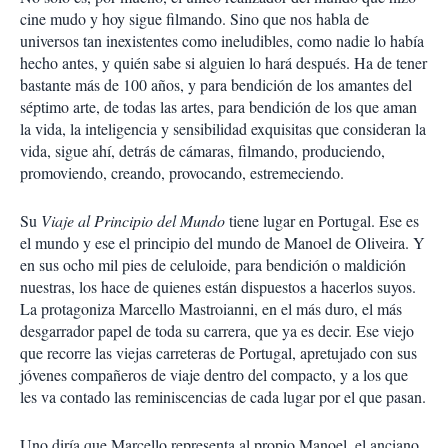
cine mudo y hoy sigue filmando. Sino que nos habla de
universos tan inexistentes como ineludibles, como nadie lo había
hecho antes, y quién sabe si alguien lo hará después. Ha de tener
bastante más de 100 años, y para bendición de los amantes del
séptimo arte, de todas las artes, para bendición de los que aman
la vida, la inteligencia y sensibilidad exquisitas que consideran la
vida, sigue ahí, detrás de cámaras, filmando, produciendo,
promoviendo, creando, provocando, estremeciendo.
Su
Viaje al Principio del Mundo
tiene lugar en Portugal. Ese es
el mundo y ese el principio del mundo de Manoel de Oliveira. Y
en sus ocho mil pies de celuloide, para bendición o maldición
nuestras, los hace de quienes están dispuestos a hacerlos suyos.
La protagoniza Marcello Mastroianni, en el más duro, el más
desgarrador papel de toda su carrera, que ya es decir. Ese viejo
que recorre las viejas carreteras de Portugal, apretujado con sus
jóvenes compañeros de viaje dentro del compacto, y a los que
les va contado las reminiscencias de cada lugar por el que pasan.
Uno diría que Marcello representa al propio Manoel, el anciano