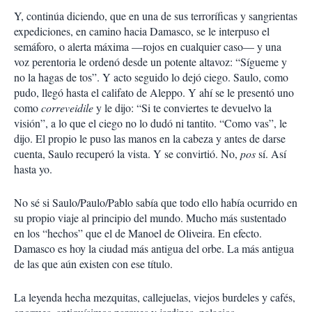
Y, continúa diciendo, que en una de sus terroríficas y sangrientas
expediciones, en camino hacia Damasco, se le interpuso el
semáforo, o alerta máxima —rojos en cualquier caso— y una
voz perentoria le ordenó desde un potente altavoz: “Sígueme y
no la hagas de tos”. Y acto seguido lo dejó ciego. Saulo, como
pudo, llegó hasta el califato de Aleppo. Y ahí se le presentó uno
como
correveidile
y le dijo: “Si te conviertes te devuelvo la
visión”, a lo que el ciego no lo dudó ni tantito. “Como vas”, le
dijo. El propio le puso las manos en la cabeza y antes de darse
cuenta, Saulo recuperó la vista. Y se convirtió. No,
pos
sí. Así
hasta yo.
No sé si Saulo/Paulo/Pablo sabía que todo ello había ocurrido en
su propio viaje al principio del mundo. Mucho más sustentado
en los “hechos” que el de Manoel de Oliveira. En efecto.
Damasco es hoy la ciudad más antigua del orbe. La más antigua
de las que aún existen con ese título.
La leyenda hecha mezquitas, callejuelas, viejos burdeles y cafés,