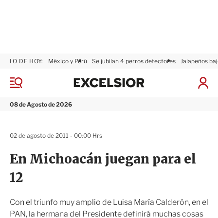
LO DE HOY:
México y Perú
Se jubilan 4 perros detectores
Jalapeños baj
E
x
M
I
c
e
n
n
e
i
08 de Agosto de 2026
ú
l
c
s
i
i
a
02 de agosto de 2011 - 00:00 Hrs
o
r
r
S
En Michoacán juegan para el
e
s
12
i
ó
n
Con el triunfo muy amplio de Luisa María Calderón, en el
PAN, la hermana del Presidente definirá muchas cosas