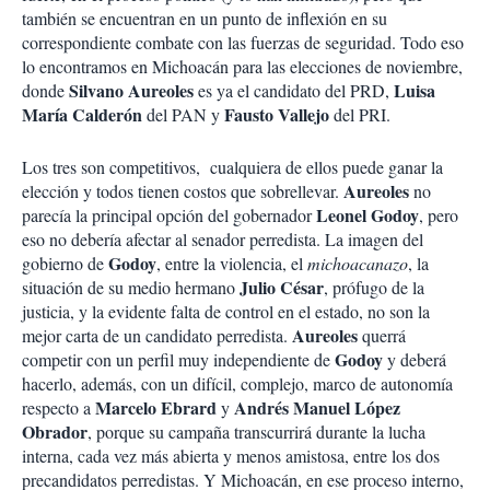
también se encuentran en un punto de inflexión en su
correspondiente combate con las fuerzas de seguridad. Todo eso
lo encontramos en Michoacán para las elecciones de noviembre,
Silvano Aureoles
Luisa
donde
es ya el candidato del PRD,
María Calderón
Fausto Vallejo
del PAN y
del PRI.
Los tres son competitivos, cualquiera de ellos puede ganar la
Aureoles
elección y todos tienen costos que sobrellevar.
no
Leonel Godoy
parecía la principal opción del gobernador
, pero
eso no debería afectar al senador perredista. La imagen del
Godoy
gobierno de
, entre la violencia, el
michoacanazo
, la
Julio César
situación de su medio hermano
, prófugo de la
justicia, y la evidente falta de control en el estado, no son la
Aureoles
mejor carta de un candidato perredista.
querrá
Godoy
competir con un perfil muy independiente de
y deberá
hacerlo, además, con un difícil, complejo, marco de autonomía
Marcelo Ebrard
Andrés Manuel López
respecto a
y
Obrador
, porque su campaña transcurrirá durante la lucha
interna, cada vez más abierta y menos amistosa, entre los dos
precandidatos perredistas. Y Michoacán, en ese proceso interno,