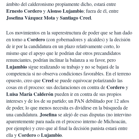
ámbito del calderonismo propiamente dicho, estará entre
Ernesto Cordero
Alonso Lujambio
y
; fuera de él, entre
Josefina Vázquez Mota
Santiago Creel
y
.
Los movimientos en la superestructura de poder que se han dado
Cordero
en torno a
(con gobernadores y alcaldes) y la decisión
de ir por la candidatura en un plazo relativamente corto, lo
mismo que el apoyo que le podrían dar otros precandidatos
renunciantes, podrían inclinar la balanza a su favor, pero
Lujambio
sigue realizando su trabajo y no se bajará de la
competencia si no observa condiciones favorables. En el terreno
Creel
opuesto, creo que
se puede equivocar polarizando las
Cordero
cosas en el proceso: sus declaraciones en contra de
y
Luisa María Calderón
pueden ir en contra de sus propios
intereses y de los de su partido; un PAN debilitado por 12 años
de poder, lo que menos necesita es dividirse en la búsqueda de
Josefina
una candidatura.
se alejó de esas disputas (no intervino
aparentemente para nada en el proceso interno de Michoacán,
por ejemplo) y creo que al final la decisión panista estará entre
Cordero
Lujambio
ella y
o
.