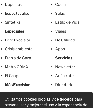
Deportes
Cocina
Espectáculos
Salud
Sintetika
Estilo de Vida
Especiales
Viajes
Foro Excélsior
De Utilidad
Crisis ambiental
Apps
Franja de Gaza
Servicios
Metro CDMX
Newsletter
El Chapo
Anúnciate
Más Excelsior
Directorio
Mujeres
Suscripciones
Utilizamos cookies propias y de terceros para
personalizar y mejorar el uso y la experiencia de