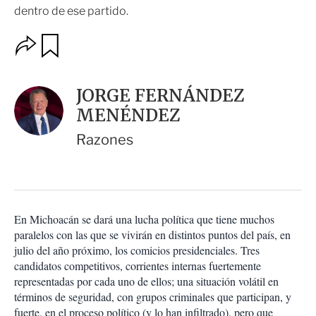
dentro de ese partido.
O
G
u
p
a
c
r
i
d
JORGE FERNÁNDEZ
o
a
n
MENÉNDEZ
r
e
s
Razones
d
e
c
o
m
p
En Michoacán se dará una lucha política que tiene muchos
a
paralelos con las que se vivirán en distintos puntos del país, en
r
julio del año próximo, los comicios presidenciales. Tres
t
candidatos competitivos, corrientes internas fuertemente
i
representadas por cada uno de ellos; una situación volátil en
r
términos de seguridad, con grupos criminales que participan, y
fuerte, en el proceso político (y lo han infiltrado), pero que