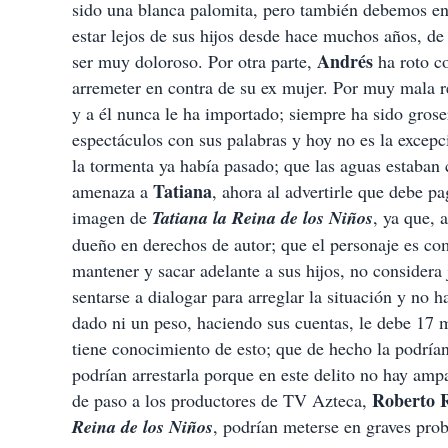
sido una blanca palomita, pero también debemos ent
estar lejos de sus hijos desde hace muchos años, de 
Andrés
ser muy doloroso. Por otra parte,
ha roto co
arremeter en contra de su ex mujer. Por muy mala rel
y a él nunca le ha importado; siempre ha sido grose
espectáculos con sus palabras y hoy no es la excepc
la tormenta ya había pasado; que las aguas estaban
Tatiana
amenaza a
, ahora al advertirle que debe pa
imagen de
Tatiana la Reina de los Niños
, ya que, 
dueño en derechos de autor; que el personaje es co
mantener y sacar adelante a sus hijos, no considera 
sentarse a dialogar para arreglar la situación y no
dado ni un peso, haciendo sus cuentas, le debe 17 
tiene conocimiento de esto; que de hecho la podrían 
podrían arrestarla porque en este delito no hay amp
Roberto 
de paso a los productores de TV Azteca,
Reina de los Niños
, podrían meterse en graves prob