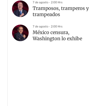
7 de agosto - 2:00 Hrs
Tramposos, tramperos y
trampeados
7 de agosto - 2:00 Hrs
G
México censura,
Washington lo exhibe