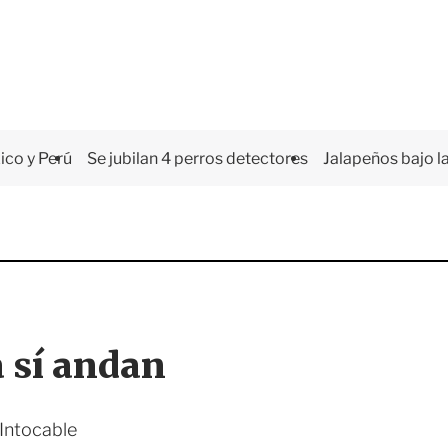
co y Perú
Se jubilan 4 perros detectores
Jalapeños bajo la
 sí andan
 Intocable