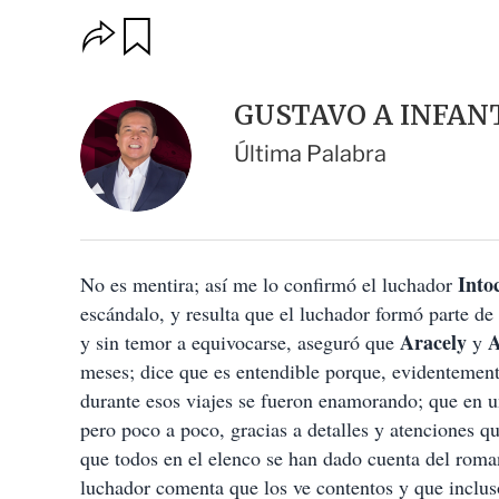
O
G
u
p
a
c
r
i
d
GUSTAVO A INFAN
o
a
n
r
Última Palabra
e
s
d
e
c
o
Into
No es mentira; así me lo confirmó el luchador
m
p
escándalo, y resulta que el luchador formó parte de
a
Aracely
A
y sin temor a equivocarse, aseguró que
y
r
t
meses; dice que es entendible porque, evidentemente
i
durante esos viajes se fueron enamorando; que en un
r
pero poco a poco, gracias a detalles y atenciones qu
que todos en el elenco se han dado cuenta del roma
luchador comenta que los ve contentos y que incluso