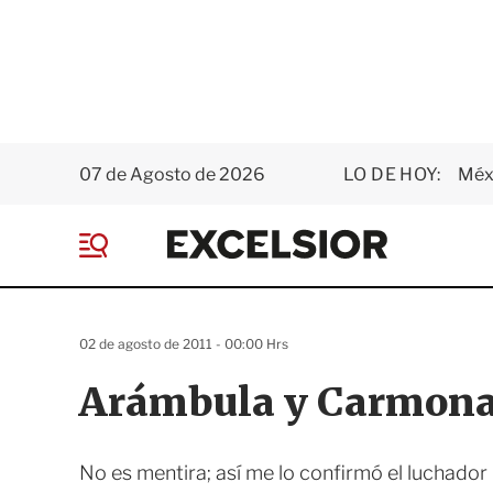
07 de Agosto de 2026
LO DE HOY:
Méxi
E
x
M
c
e
e
n
l
ú
s
02 de agosto de 2011 - 00:00 Hrs
i
o
Arámbula y Carmona
r
No es mentira; así me lo confirmó el luchador