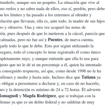
enderlo, aunque sea un poquito. La situación que vive al
no verlos y no saber nada de ellos, eso sí, perdón, pero debe
n los límites y ha pasado a los extremos al ofender y
ación que llevaran, ella es, ante todo, la madre de sus hijos
ro y ofensivo. Una y otra vez acaparó las notas de
ión, pues después de que lo metieron a la cárcel, parecía que
Puentes
 calmadas, pero no fue así y
, de nueva cuenta,
garle todo lo que le debe. Esto por seguir utilizando la
asegura, todo el concepto lo tiene registrado él como único
mpletamente suyo, y aunque entiende que ella lo usa para
justo que no le dé ni un porcentaje a él, quien ha intentado
 ha conseguido respuesta, así que, como desde 1996 no le ha
Tatiana
millones y medio y hasta más. Incluso dice que
ya
obligar a presentarse a declarar y, en caso de no hacerlo,
aro y la detención es mínimo de 24 a 72 horas. Él advierte
Romagnoli
Magda Rodríguez
y
, que si trabajan con la
lemas ya que es un delito federal y no saldrían de muy