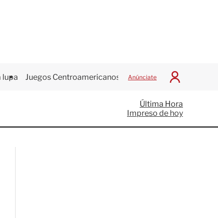
 lupa
Juegos Centroamericanos
Anúnciate
I
n
i
Última Hora
c
Impreso de hoy
i
a
r
S
e
s
i
ó
n