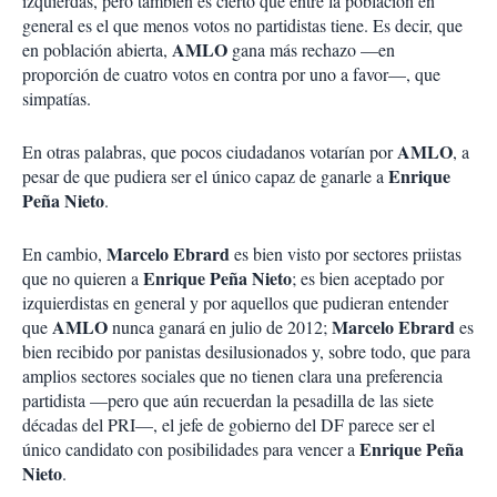
izquierdas, pero también es cierto que entre la población en
general es el que menos votos no partidistas tiene. Es decir, que
AMLO
en población abierta,
gana más rechazo —en
proporción de cuatro votos en contra por uno a favor—, que
simpatías.
AMLO
En otras palabras, que pocos ciudadanos votarían por
, a
Enrique
pesar de que pudiera ser el único capaz de ganarle a
Peña Nieto
.
Marcelo Ebrard
En cambio,
es bien visto por sectores priistas
Enrique Peña Nieto
que no quieren a
; es bien aceptado por
izquierdistas en general y por aquellos que pudieran entender
AMLO
Marcelo Ebrard
que
nunca ganará en julio de 2012;
es
bien recibido por panistas desilusionados y, sobre todo, que para
amplios sectores sociales que no tienen clara una preferencia
partidista —pero que aún recuerdan la pesadilla de las siete
décadas del PRI—, el jefe de gobierno del DF parece ser el
Enrique Peña
único candidato con posibilidades para vencer a
Nieto
.