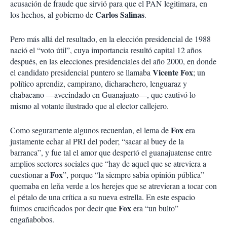
acusación de fraude que sirvió para que el PAN legitimara, en
Carlos Salinas
los hechos, al gobierno de
.
Pero más allá del resultado, en la elección presidencial de 1988
nació el “voto útil”, cuya importancia resultó capital 12 años
después, en las elecciones presidenciales del año 2000, en donde
Vicente Fox
el candidato presidencial puntero se llamaba
; un
político aprendiz, campirano, dicharachero, lenguaraz y
chabacano —avecindado en Guanajuato—, que cautivó lo
mismo al votante ilustrado que al elector callejero.
Fox
Como seguramente algunos recuerdan, el lema de
era
justamente echar al PRI del poder; “sacar al buey de la
barranca”, y fue tal el amor que despertó el guanajuatense entre
amplios sectores sociales que “hay de aquel que se atreviera a
Fox
cuestionar a
”, porque “la siempre sabia opinión pública”
quemaba en leña verde a los herejes que se atrevieran a tocar con
el pétalo de una crítica a su nueva estrella. En este espacio
Fox
fuimos crucificados por decir que
era “un bulto”
engañabobos.