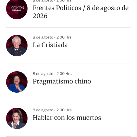
8 de agosto - 2:00 Hrs
r
Frentes Políticos / 8 de agosto de
t
2026
i
r
8 de agosto - 2:00 Hrs
La Cristiada
8 de agosto - 2:00 Hrs
Pragmatismo chino
8 de agosto - 2:00 Hrs
Hablar con los muertos