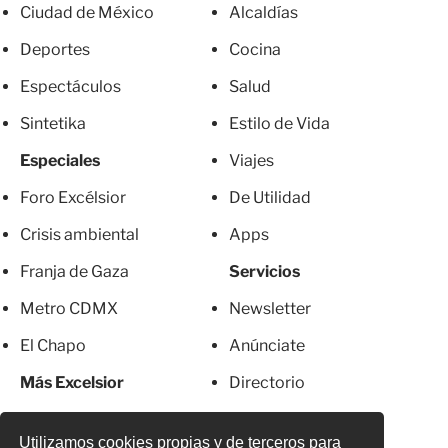
Ciudad de México
Alcaldías
Deportes
Cocina
Espectáculos
Salud
Sintetika
Estilo de Vida
Especiales
Viajes
Foro Excélsior
De Utilidad
Crisis ambiental
Apps
Franja de Gaza
Servicios
Metro CDMX
Newsletter
El Chapo
Anúnciate
Más Excelsior
Directorio
Mujeres
Suscripciones
Utilizamos cookies propias y de terceros para