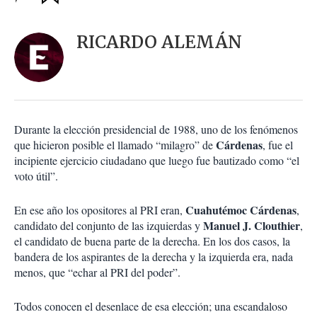
a
c
r
i
d
RICARDO ALEMÁN
o
a
n
r
e
s
d
e
c
Durante la elección presidencial de 1988, uno de los fenómenos
o
Cárdenas
que hicieron posible el llamado “milagro” de
, fue el
m
incipiente ejercicio ciudadano que luego fue bautizado como “el
p
a
voto útil”.
r
t
Cuahutémoc Cárdenas
En ese año los opositores al PRI eran,
,
i
Manuel J. Clouthier
candidato del conjunto de las izquierdas y
,
r
el candidato de buena parte de la derecha. En los dos casos, la
bandera de los aspirantes de la derecha y la izquierda era, nada
menos, que “echar al PRI del poder”.
Todos conocen el desenlace de esa elección; una escandaloso