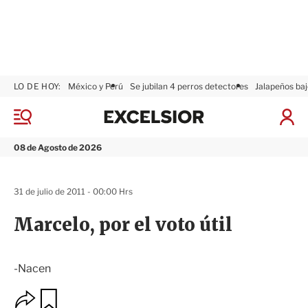
LO DE HOY:
México y Perú
Se jubilan 4 perros detectores
Jalapeños baj
E
x
M
I
c
e
n
n
e
i
08 de Agosto de 2026
ú
l
c
s
i
i
a
31 de julio de 2011 - 00:00 Hrs
o
r
r
S
Marcelo, por el voto útil
e
s
i
ó
-Nacen
n
O
G
u
p