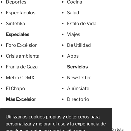
Deportes
Cocina
Espectáculos
Salud
Sintetika
Estilo de Vida
Especiales
Viajes
Foro Excélsior
De Utilidad
Crisis ambiental
Apps
Franja de Gaza
Servicios
Metro CDMX
Newsletter
El Chapo
Anúnciate
Más Excelsior
Directorio
Mujeres
Suscripciones
Utilizamos cookies propias y de terceros para
personalizar y mejorar el uso y la experiencia de
© 2026 Todos los derechos reservados. Prohibida la reproducción total
nuestros usuarios en nuestro sitio web.