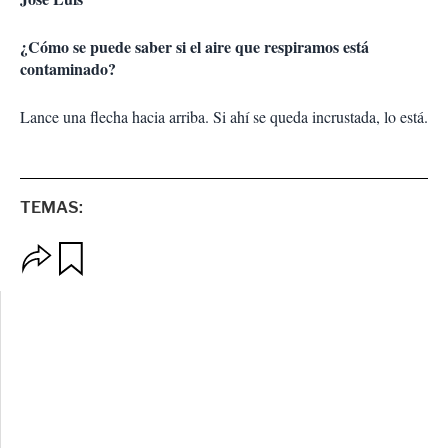
¿Cómo se puede saber si el aire que respiramos está
contaminado?
Lance una flecha hacia arriba. Si ahí se queda incrustada, lo está.
TEMAS:
O
G
p
u
c
a
i
r
o
d
n
a
e
r