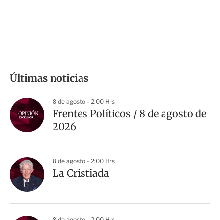
s
d
e
c
o
m
Últimas noticias
p
a
8 de agosto - 2:00 Hrs
r
Frentes Políticos / 8 de agosto de
t
2026
i
r
8 de agosto - 2:00 Hrs
La Cristiada
8 de agosto - 2:00 Hrs