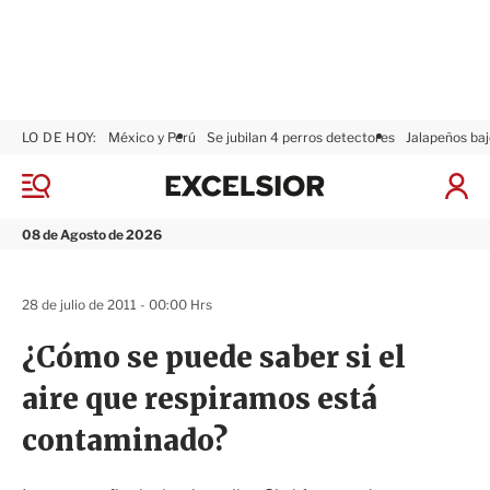
LO DE HOY:
México y Perú
Se jubilan 4 perros detectores
Jalapeños baj
E
x
M
I
c
e
n
n
e
i
08 de Agosto de 2026
ú
l
c
s
i
i
a
28 de julio de 2011 - 00:00 Hrs
o
r
r
S
¿Cómo se puede saber si el
e
s
aire que respiramos está
i
ó
contaminado?
n