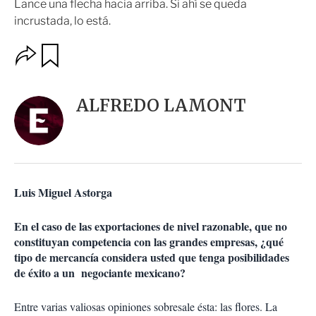
Lance una flecha hacia arriba. Si ahí se queda
incrustada, lo está.
O
G
u
p
a
c
r
i
d
ALFREDO LAMONT
o
a
n
r
e
s
d
e
c
Luis Miguel Astorga
o
m
p
En el caso de las exportaciones de nivel razonable, que no
a
constituyan competencia con las grandes empresas, ¿qué
r
tipo de mercancía considera usted que tenga posibilidades
t
de éxito a un negociante mexicano?
i
r
Entre varias valiosas opiniones sobresale ésta: las flores. La