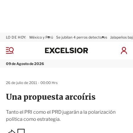
LO DE HOY:
México y Perú
Se jubilan 4 perros detectores
Jalapeños baj
E
x
M
I
c
e
n
n
e
i
09 de Agosto de 2026
ú
l
c
s
i
i
a
26 de julio de 2011 - 00:00 Hrs
o
r
r
S
Una propuesta arcoíris
e
s
i
Tanto el PRI como el PRD jugarán a la polarización
ó
política como estrategia.
n
O
G