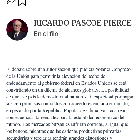
u
p
a
c
r
i
d
RICARDO PASCOE PIERCE
o
a
n
r
En el filo
e
s
d
e
c
o
El debate sobre una autorización que pudiera votar el Congreso
m
de la Unión para permitir la elevación del techo de
p
a
endeudamiento al gobierno federal en Estados Unidos se está
r
convirtiendo en un dilema de alcances globales. La posibilidad
t
de que ese país le demostrara al mundo su incapacidad por pagar
i
sus compromisos contraídos con acreedores en todo el mundo,
r
empezando por la República Popular de China, va a acarrear
consecuencias torrenciales para la estabilidad económica del
mundo. Los mercados bursátiles sufrirán corridas, al igual que
los bancos, mientras que las cadenas productivas primarias,
secundarias y terciarias tendrán grandes distorsiones y