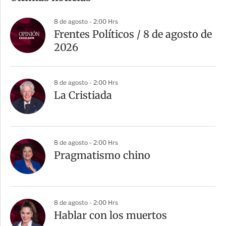
p
a
8 de agosto - 2:00 Hrs
r
Frentes Políticos / 8 de agosto de
t
2026
i
r
8 de agosto - 2:00 Hrs
La Cristiada
8 de agosto - 2:00 Hrs
Pragmatismo chino
8 de agosto - 2:00 Hrs
Hablar con los muertos