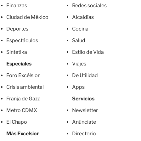
Finanzas
Redes sociales
Ciudad de México
Alcaldías
Deportes
Cocina
Espectáculos
Salud
Sintetika
Estilo de Vida
Especiales
Viajes
Foro Excélsior
De Utilidad
Crisis ambiental
Apps
Franja de Gaza
Servicios
Metro CDMX
Newsletter
El Chapo
Anúnciate
Más Excelsior
Directorio