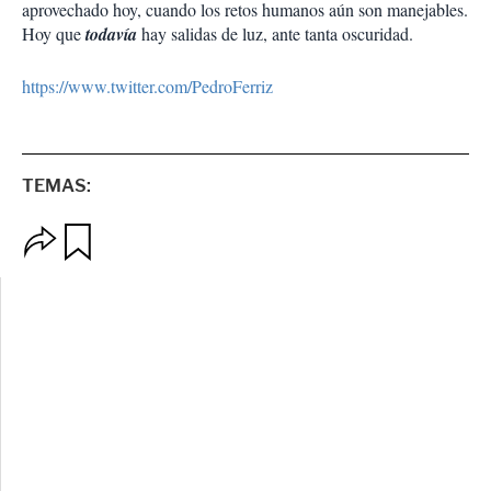
aprovechado hoy, cuando los retos humanos aún son manejables.
Hoy que
todavía
hay salidas de luz, ante tanta oscuridad.
https://www.twitter.com/PedroFerriz
TEMAS:
O
G
p
u
c
a
i
r
o
d
n
a
e
r
s
d