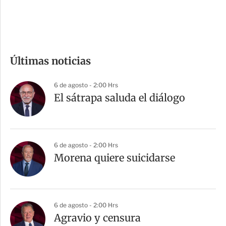
e
c
o
m
Últimas noticias
p
a
6 de agosto - 2:00 Hrs
r
El sátrapa saluda el diálogo
t
i
r
6 de agosto - 2:00 Hrs
Morena quiere suicidarse
6 de agosto - 2:00 Hrs
Agravio y censura