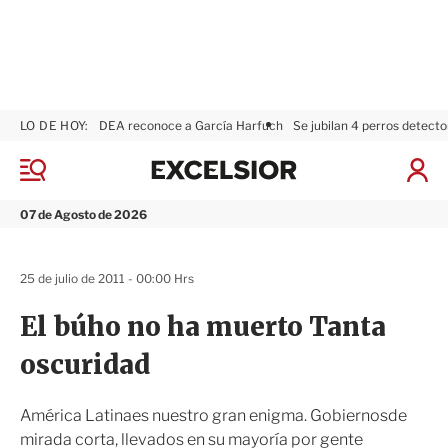
LO DE HOY:
DEA reconoce a García Harfuch
Se jubilan 4 perros detecto
E
x
M
I
c
e
n
n
e
i
07 de Agosto de 2026
ú
l
c
s
i
i
a
25 de julio de 2011 - 00:00 Hrs
o
r
r
S
El búho no ha muerto Tanta
e
s
oscuridad
i
ó
n
América Latinaes nuestro gran enigma. Gobiernosde
mirada corta, llevados en su mayoría por gente