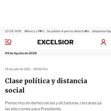
LO DE HOY:
México y Perú
Se jubilan 4 perros detectores
Jalapeños baj
E
x
M
I
c
e
n
n
e
i
09 de Agosto de 2026
ú
l
c
s
i
i
a
19 de julio de 2011 - 00:00 Hrs
o
r
r
S
Clase política y distancia
e
s
social
i
ó
n
Pienso hoy en democracias y dictaduras, cercanas ya
las elecciones para Presidente.