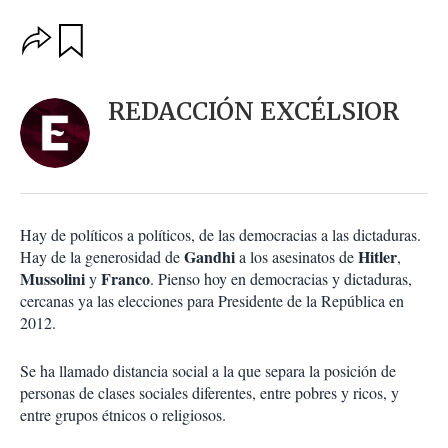
O
G
u
p
a
c
r
i
d
REDACCIÓN EXCÉLSIOR
o
a
n
r
e
s
d
e
c
Hay de políticos a políticos, de las democracias a las dictaduras.
o
Gandhi
Hitler
Hay de la generosidad de
a los asesinatos de
,
m
Mussolini
Franco
y
. Pienso hoy en democracias y dictaduras,
p
a
cercanas ya las elecciones para Presidente de la República en
r
2012.
t
i
Se ha llamado distancia social a la que separa la posición de
r
personas de clases sociales diferentes, entre pobres y ricos, y
entre grupos étnicos o religiosos.