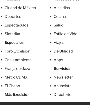
Ciudad de México
Alcaldías
Deportes
Cocina
Espectáculos
Salud
Sintetika
Estilo de Vida
Especiales
Viajes
Foro Excélsior
De Utilidad
Crisis ambiental
Apps
Franja de Gaza
Servicios
Metro CDMX
Newsletter
El Chapo
Anúnciate
Más Excelsior
Directorio
Mujeres
Suscripciones