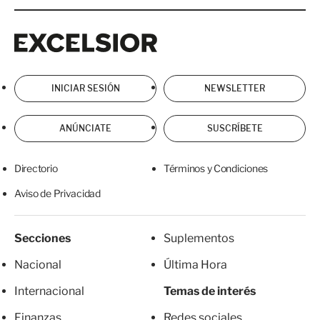
Excelsior
Excelsior
INICIAR SESIÓN
NEWSLETTER
ANÚNCIATE
SUSCRÍBETE
Directorio
Términos y Condiciones
Aviso de Privacidad
Secciones
Suplementos
Nacional
Última Hora
Internacional
Temas de interés
Finanzas
Redes sociales