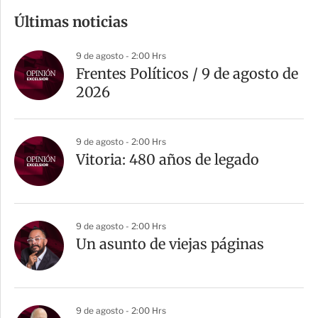
m
Últimas noticias
p
a
9 de agosto - 2:00 Hrs
r
Frentes Políticos / 9 de agosto de
t
2026
i
r
9 de agosto - 2:00 Hrs
Vitoria: 480 años de legado
9 de agosto - 2:00 Hrs
Un asunto de viejas páginas
9 de agosto - 2:00 Hrs