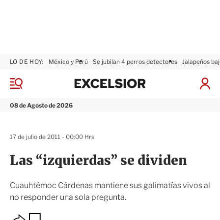
LO DE HOY:
México y Perú
Se jubilan 4 perros detectores
Jalapeños baj
E
x
M
I
c
e
n
n
e
i
08 de Agosto de 2026
ú
l
c
s
i
i
a
17 de julio de 2011 - 00:00 Hrs
o
r
r
S
Las “izquierdas” se dividen
e
s
i
Cuauhtémoc Cárdenas mantiene sus galimatías vivos al
ó
no responder una sola pregunta.
n
O
G