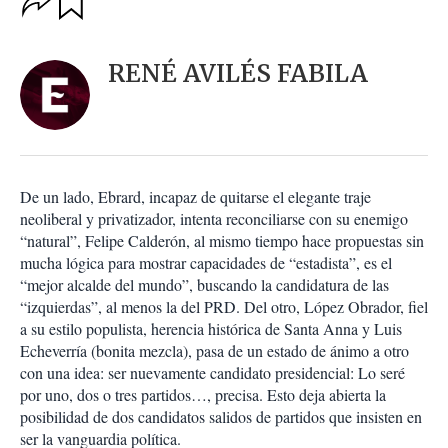
u
p
a
c
r
i
d
RENÉ AVILÉS FABILA
o
a
n
r
e
s
d
e
c
De un lado, Ebrard, incapaz de quitarse el elegante traje
o
neoliberal y privatizador, intenta reconciliarse con su enemigo
m
“natural”, Felipe Calderón, al mismo tiempo hace propuestas sin
p
a
mucha lógica para mostrar capacidades de “estadista”, es el
r
“mejor alcalde del mundo”, buscando la candidatura de las
t
“izquierdas”, al menos la del PRD. Del otro, López Obrador, fiel
i
a su estilo populista, herencia histórica de Santa Anna y Luis
r
Echeverría (bonita mezcla), pasa de un estado de ánimo a otro
con una idea: ser nuevamente candidato presidencial: Lo seré
por uno, dos o tres partidos…, precisa. Esto deja abierta la
posibilidad de dos candidatos salidos de partidos que insisten en
ser la vanguardia política.