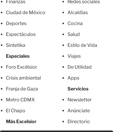
Finanzas
Redes sociales
Ciudad de México
Alcaldías
Deportes
Cocina
Espectáculos
Salud
Sintetika
Estilo de Vida
Especiales
Viajes
Foro Excélsior
De Utilidad
Crisis ambiental
Apps
Franja de Gaza
Servicios
Metro CDMX
Newsletter
El Chapo
Anúnciate
Más Excelsior
Directorio