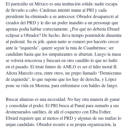
El parricidio en México es una institución sólida: nadie escapa
de llevarlo a cabo. Cárdenas intentó matar al PRI y cada
presidente ha eliminado a su antecesor. Obrador desapareció al
creador del PRD y le dio un poder inaudito a un personaje que
apenas podía hablar correctamente. ¿Por qué no debería Ebrard
eclipsar a Obrador? De hecho, lleva tiempo poniéndole dinamita
al pedestal. Su ex jefe, quien tanto se esmeró por hacerlo crecer
ante la “izquierda”, quiere seguir la ruta de Cuauhtémoc: ser
candidato hasta que los simpatizantes se aburran. Luego la masa
se volverá rencorosa y buscará en otro caudillo lo que no halló
en el pasado. El triste futuro de AMLO es ser el líder moral II.
Ahora Marcelo crea, entre otros, un grupo llamado “Demócratas
de izquierda”, lo que supone que los hay de derecha, y López
pone su vida en Morena, para enfrentarse con baldes de fango.
Buscar alianzas es una necesidad. No hay otra manera de ganar
y consolidar el poder. El PRI busca al Panal para sumarlo a sus
desmesurados satélites, de allí el coqueteo con Elba Esther.
Ebrard requiere que al menos el PRD y algunas de sus mafias lo
unjan candidato. Obrador recurre a su propia organización, la