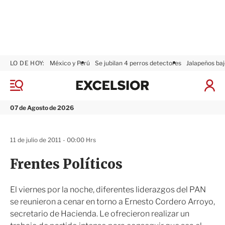
LO DE HOY:
México y Perú
Se jubilan 4 perros detectores
Jalapeños baj
E
x
M
I
c
e
n
n
e
i
07 de Agosto de 2026
ú
l
c
s
i
i
a
11 de julio de 2011 - 00:00 Hrs
o
r
r
S
Frentes Políticos
e
s
i
El viernes por la noche, diferentes liderazgos del PAN
ó
se reunieron a cenar en torno a Ernesto Cordero Arroyo,
n
secretario de Hacienda. Le ofrecieron realizar un