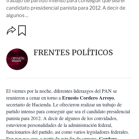
trabajo de partido intenso para conseguir que sea el
candidato presidencial panista para 2012. A decir de
algunos ...
O
G
u
p
a
c
r
i
d
FRENTES POLÍTICOS
o
a
n
r
e
s
d
e
c
El viernes por la noche, diferentes liderazgos del PAN se
o
Ernesto Cordero Arroyo
reunieron a cenar en torno a
,
m
secretario de Hacienda. Le ofrecieron realizar un trabajo de
p
a
partido intenso para conseguir que sea el candidato presidencial
r
panista para 2012. A decir de algunos de los convidados,
t
estuvieron personalidades de la administración federal,
i
funcionarios del partido, así como varios legisladores federales.
r
Cordero
Fue por eso que, a partir de este fin de semana,