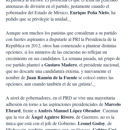
amenazas de división en el partido, justamente cuando el
Enrique Peña Nieto
gobernador del Estado de México,
, ha
pedido que se privilegie la unidad._
Aunque son muchos los panistas que consideran a su partido
con fuertes aspirantes a disputarle al PRI la Presidencia de la
República en 2012, otros han comenzado a plantear distintas
opciones, si los números de las encuestas no reflejan un
crecimiento en sus candidatos. La semana pasada, un grupo de
Gustavo Madero
ese partido planteó a
, el presidente nacional,
que no descarte una candidatura externa, y nuevamente el
Juan Ramón de la Fuente
nombre de
se colocó entres las
opciones, aun cuando también el de un ¡priista!._
A nivel de gobernadores, en el PRD se vive una mayoritaria
Marcelo
adhesión en torno a las aspiraciones presidenciales de
Ebrard
Andrés Manuel López Obrador
, frente a
. Cuentan
Ángel Aguirre Rivero
que la voz de
, de Guerrero, no es la
Leonel Godoy
única que está con el jefe de Gobierno.
, de
Gabino Cué
Michoacán, también, mientras que, en Oaxaca,