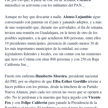
intensificó su activismo con los militantes del PAN._
Alonso Lujambio
Aunque no hay que descartar a nadie.
sigue
conversando con panistas en el país y ganando adeptos, y a más
de uno sorprendió que, durante sus actividades, el fin de semana,
tuviera una reunión en Guadalajara, en la tierra de otro de los
posibles aspirantes, a la que acudieron 800 personas, entre ellos
19 presidentes municipales, presencia de cuando menos 30 de
los más importantes municipios de la entidad, así como
legisladores federales y locales, eso sin contar con las reuniones
que tuvo en Colima con otras 800 personas y con 250 en Baja
California Sur._
Humberto Moreira
Fuerte reto enfrenta
, presidente nacional
Elba Esther Gordillo
del PRI, por su objetivo de que
retorne a
hacer política con los priistas, desde la trinchera de su Partido
Nueva Alianza, pues cada vez crecen las voces que se oponen a
Vicente
ello. No le perdonan a la maestra que haya jugado con
Fox
Felipe Calderón
y con
para ganarle la Presidencia de la
República al tricolor. El problema es que el tema ha generado