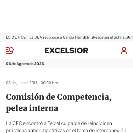
LO DE HOY:
La DEA reconoce a García Harfuch
¡Rescaten al Schnauzer!
E
x
M
I
c
e
n
n
e
i
06 de Agosto de 2026
ú
l
c
s
i
i
a
08 de julio de 2011 - 00:00 Hrs
o
r
r
S
Comisión de Competencia,
e
s
pelea interna
i
ó
n
La CFC encontró a Telcel culpable de reincidir en
prácticas anticompetitivas en el tema de interconexión