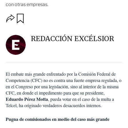
con otras empresas.
O
G
u
p
a
c
r
i
d
REDACCIÓN EXCÉLSIOR
o
a
n
r
e
s
d
e
c
El embate más grande enfrentado por la Comisión Federal de
o
Competencia (CFC) no es contra una fuerte empresa regulada, o
m
en el Congreso por una legislación, sino al interior de la misma
p
a
CFC, en donde el impedimento para que su presidente,
r
Eduardo Pérez Motta
, pueda votar en el caso de la multa a
t
Telcel, ha originado verdaderos desacuerdos internos.
i
r
Pugna de comisionados en medio del caso más grande