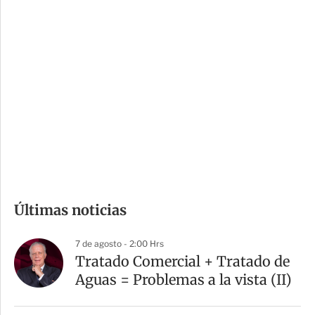
c
a
i
r
o
d
n
a
e
r
s
d
e
c
o
m
Últimas noticias
p
a
7 de agosto - 2:00 Hrs
r
Tratado Comercial + Tratado de
t
Aguas = Problemas a la vista (II)
i