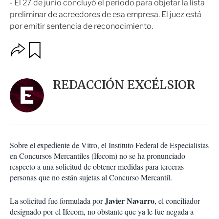
- El 27 de junio concluyó el periodo para objetar la lista
preliminar de acreedores de esa empresa. El juez está
por emitir sentencia de reconocimiento.
O
G
u
p
a
c
r
i
d
REDACCIÓN EXCÉLSIOR
o
a
n
r
e
s
d
e
c
Sobre el expediente de Vitro, el Instituto Federal de Especialistas
o
en Concursos Mercantiles (Ifecom) no se ha pronunciado
m
respecto a una solicitud de obtener medidas para terceras
p
a
personas que no están sujetas al Concurso Mercantil.
r
t
Javier Navarro
La solicitud fue formulada por
, el conciliador
i
designado por el Ifecom, no obstante que ya le fue negada a
r