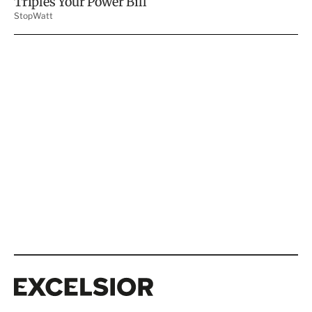
Excelsior
Excelsior