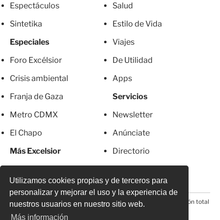
Espectáculos
Salud
Sintetika
Estilo de Vida
Especiales
Viajes
Foro Excélsior
De Utilidad
Crisis ambiental
Apps
Franja de Gaza
Servicios
Metro CDMX
Newsletter
El Chapo
Anúnciate
Más Excelsior
Directorio
Mujeres
Suscripciones
Utilizamos cookies propias y de terceros para
personalizar y mejorar el uso y la experiencia de
© 2026 Todos los derechos reservados. Prohibida la reproducción total
nuestros usuarios en nuestro sitio web.
o parcial, incluyendo cualquier medio electrónico*
Más información