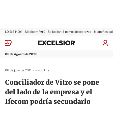
LO DE HOY:
México y Perú
Se jubilan 4 perros detectores
Jalapeños baj
E
x
M
I
c
e
n
n
e
i
08 de Agosto de 2026
ú
l
c
s
i
i
a
06 de julio de 2011 - 00:00 Hrs
o
r
r
S
Conciliador de Vitro se pone
e
s
del lado de la empresa y el
i
ó
Ifecom podría secundarlo
n