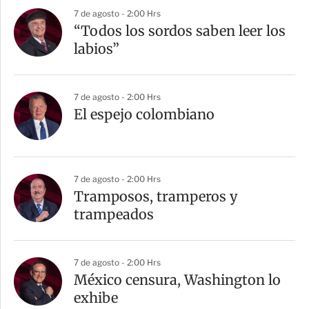
r
7 de agosto - 2:00 Hrs
“Todos los sordos saben leer los
labios”
7 de agosto - 2:00 Hrs
El espejo colombiano
7 de agosto - 2:00 Hrs
Tramposos, tramperos y
trampeados
7 de agosto - 2:00 Hrs
México censura, Washington lo
exhibe