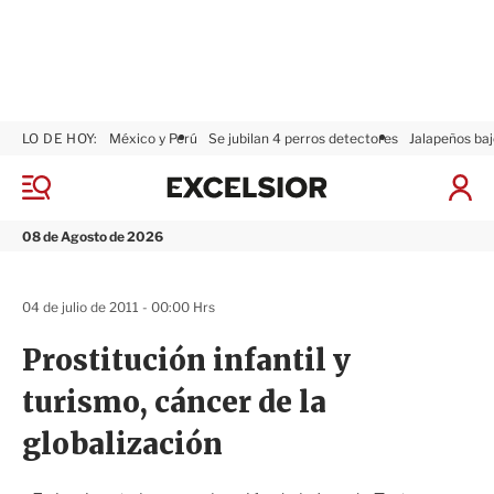
LO DE HOY:
México y Perú
Se jubilan 4 perros detectores
Jalapeños baj
E
x
M
I
c
e
n
n
e
i
08 de Agosto de 2026
ú
l
c
s
i
i
a
04 de julio de 2011 - 00:00 Hrs
o
r
r
S
Prostitución infantil y
e
s
turismo, cáncer de la
i
ó
globalización
n