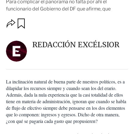
Para complicar el panorama no falta por ahí el
funcionario del Gobierno del DF que afirme, que
O
G
u
p
a
c
r
i
d
REDACCIÓN EXCÉLSIOR
o
a
n
r
e
s
d
e
c
La inclinación natural de buena parte de nuestros políticos, es a
o
dilapidar los recursos siempre y cuando sean los del erario.
m
Además, dada la nula experiencia que la casi totalidad de ellos
p
a
tiene en materia de administración, ignoran que cuando se habla
r
de flujo de efectivo siempre debe pensarse en los dos elementos
t
que lo componen: ingresos y egresos. Dicho de otra manera,
i
¿con qué se pagaría cada gasto que propusieren?
r