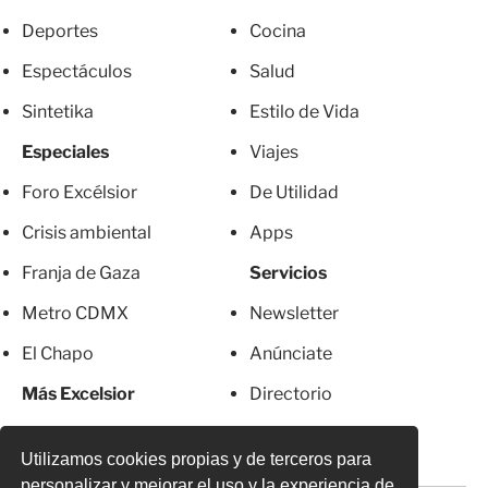
Deportes
Cocina
Espectáculos
Salud
Sintetika
Estilo de Vida
Especiales
Viajes
Foro Excélsior
De Utilidad
Crisis ambiental
Apps
Franja de Gaza
Servicios
Metro CDMX
Newsletter
El Chapo
Anúnciate
Más Excelsior
Directorio
Mujeres
Suscripciones
Utilizamos cookies propias y de terceros para
personalizar y mejorar el uso y la experiencia de