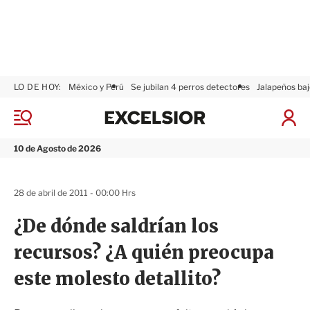
LO DE HOY:
México y Perú
Se jubilan 4 perros detectores
Jalapeños baj
E
x
M
I
c
e
n
n
e
i
10 de Agosto de 2026
ú
l
c
s
i
i
a
28 de abril de 2011 - 00:00 Hrs
o
r
r
S
¿De dónde saldrían los
e
s
recursos? ¿A quién preocupa
i
ó
este molesto detallito?
n