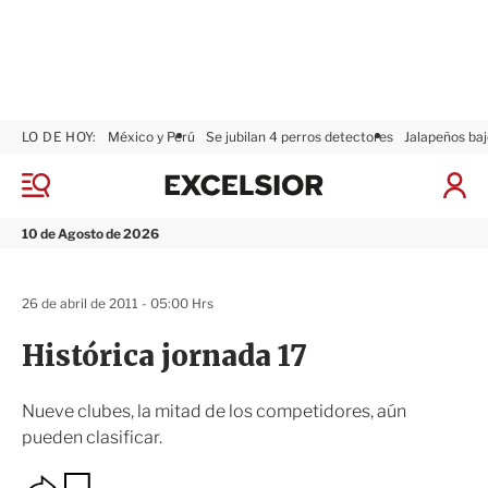
LO DE HOY:
México y Perú
Se jubilan 4 perros detectores
Jalapeños baj
E
x
M
I
c
e
n
n
e
i
10 de Agosto de 2026
ú
l
c
s
i
i
a
26 de abril de 2011 - 05:00 Hrs
o
r
r
S
Histórica jornada 17
e
s
i
Nueve clubes, la mitad de los competidores, aún
ó
pueden clasificar.
n
O
G