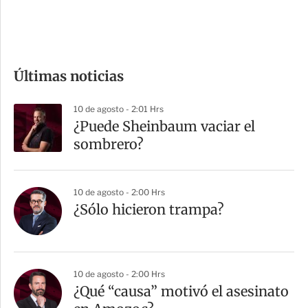
e
c
o
m
Últimas noticias
p
a
10 de agosto - 2:01 Hrs
r
¿Puede Sheinbaum vaciar el
t
sombrero?
i
r
10 de agosto - 2:00 Hrs
¿Sólo hicieron trampa?
10 de agosto - 2:00 Hrs
¿Qué “causa” motivó el asesinato