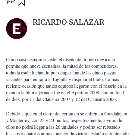
u
p
a
c
r
i
d
RICARDO SALAZAR
o
a
n
r
e
s
d
e
c
Como casi siempre sucede, el diseño del torneo mexicano
o
permite que nueve escuadras, la mitad de los competidores,
m
todavía estén luchando por ocupar una de las cinco plazas
p
a
vacantes para entrar a la Liguilla y disputar el título. La más
r
reciente ocasión que tantos equipos llegaron con el rosario en la
t
mano a la última jornada fue en el Apertura 2008, con un total
i
de diez, por 11 del Clausura 2007 y 12 del Clausura 2006.
r
Debido a que en el cierre del certamen se enfrentan Guadalajara
y Monterrey, con 25 y 23 puntos, respectivamente, alguno de
ellos no podrá llegar a las 26 unidades y podría ser rebasado
hasta por cuatro equipos, que con la victoria estarán participando