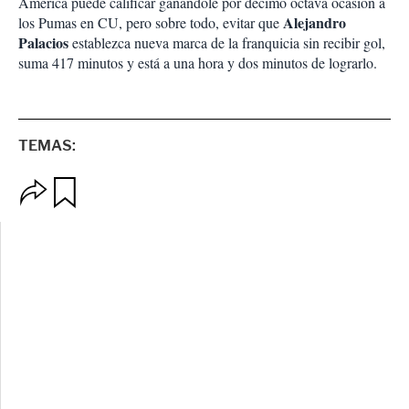
América puede calificar ganándole por décimo octava ocasión a
Alejandro
los Pumas en CU, pero sobre todo, evitar que
Palacios
establezca nueva marca de la franquicia sin recibir gol,
suma 417 minutos y está a una hora y dos minutos de lograrlo.
TEMAS:
O
G
p
u
c
a
i
r
o
d
n
a
e
r
s
d