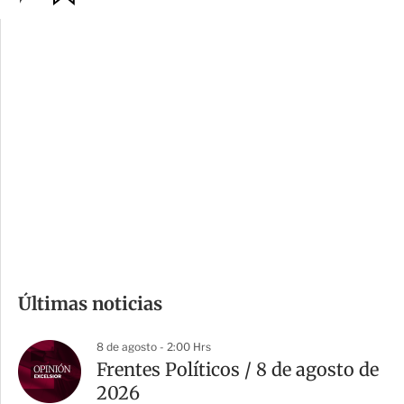
p
u
c
a
i
r
o
d
n
a
e
r
s
d
e
c
o
m
Últimas noticias
p
a
8 de agosto - 2:00 Hrs
r
Frentes Políticos / 8 de agosto de
t
2026