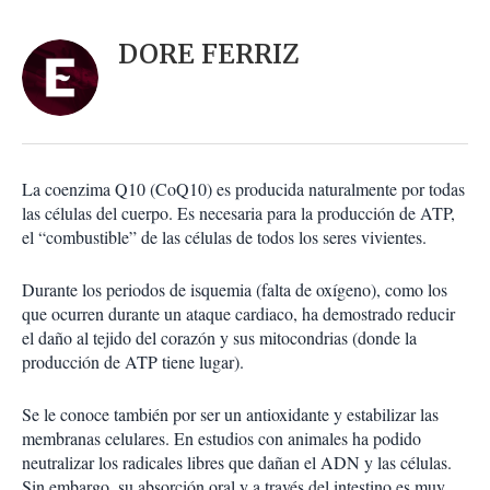
a
c
r
i
d
DORE FERRIZ
o
a
n
r
e
s
d
e
c
La coenzima Q10 (CoQ10) es producida naturalmente por todas
o
las células del cuerpo. Es necesaria para la producción de ATP,
m
el “combustible” de las células de todos los seres vivientes.
p
a
r
Durante los periodos de isquemia (falta de oxígeno), como los
t
que ocurren durante un ataque cardiaco, ha demostrado reducir
i
el daño al tejido del corazón y sus mitocondrias (donde la
r
producción de ATP tiene lugar).
Se le conoce también por ser un antioxidante y estabilizar las
membranas celulares. En estudios con animales ha podido
neutralizar los radicales libres que dañan el ADN y las células.
Sin embargo, su absorción oral y a través del intestino es muy