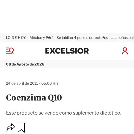
LO DE HOY:
México y Perú
Se jubilan 4 perros detectores
Jalapeños baj
E
x
M
I
c
e
n
n
e
i
08 de Agosto de 2026
ú
l
c
s
i
i
a
24 de abril de 2011 - 05:00 Hrs
o
r
r
S
Coenzima Q10
e
s
i
Este producto se vende como suplemento dietético.
ó
n
O
G
u
p