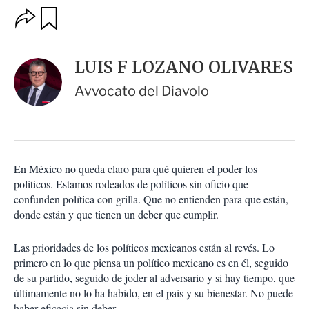
O
G
u
p
a
c
r
i
d
LUIS F LOZANO OLIVARES
o
a
n
r
Avvocato del Diavolo
e
s
d
e
c
o
En México no queda claro para qué quieren el poder los
m
políticos. Estamos rodeados de políticos sin oficio que
p
a
confunden política con grilla. Que no entienden para que están,
r
donde están y que tienen un deber que cumplir.
t
i
Las prioridades de los políticos mexicanos están al revés. Lo
r
primero en lo que piensa un político mexicano es en él, seguido
de su partido, seguido de joder al adversario y si hay tiempo, que
últimamente no lo ha habido, en el país y su bienestar. No puede
haber eficacia sin deber.