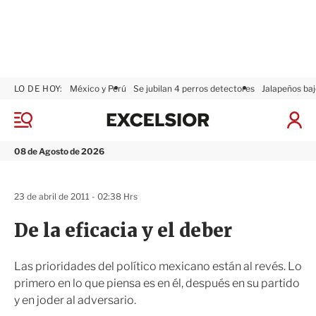
LO DE HOY:
México y Perú
Se jubilan 4 perros detectores
Jalapeños baj
E
x
M
I
c
e
n
n
e
i
08 de Agosto de 2026
ú
l
c
s
i
i
a
23 de abril de 2011 - 02:38 Hrs
o
r
r
S
De la eficacia y el deber
e
s
i
Las prioridades del político mexicano están al revés. Lo
ó
primero en lo que piensa es en él, después en su partido
n
y en joder al adversario.