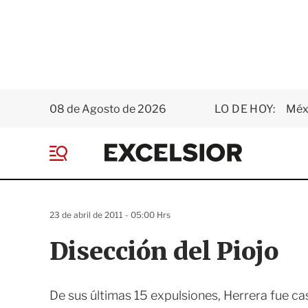
08 de Agosto de 2026
LO DE HOY:
Méxi
E
x
M
c
e
e
n
l
ú
s
23 de abril de 2011 - 05:00 Hrs
i
o
Disección del Piojo
r
De sus últimas 15 expulsiones, Herrera fue ca