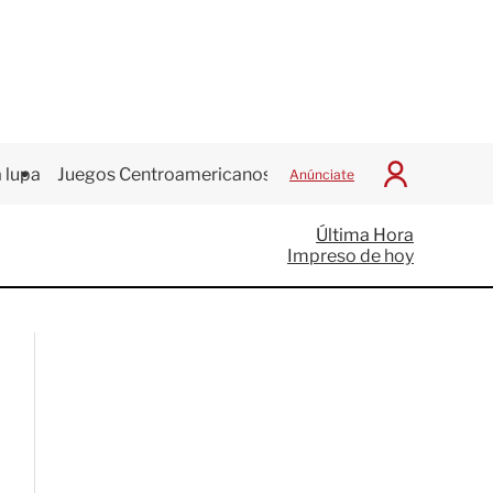
 lupa
Juegos Centroamericanos
Anúnciate
I
n
i
Última Hora
c
Impreso de hoy
i
a
r
S
e
s
i
ó
n