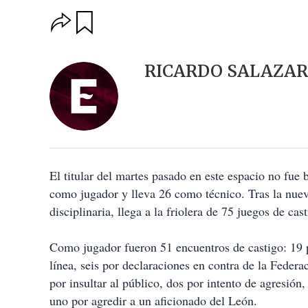
O
G
u
p
a
c
r
i
d
RICARDO SALAZAR
o
a
n
r
e
s
d
e
c
o
El titular del martes pasado en este espacio no fue
m
p
como jugador y lleva 26 como técnico. Tras la nueva
a
disciplinaria, llega a la friolera de 75 juegos de cas
r
t
i
Como jugador fueron 51 encuentros de castigo: 19 po
r
línea, seis por declaraciones en contra de la Federac
por insultar al público, dos por intento de agresión
uno por agredir a un aficionado del León.