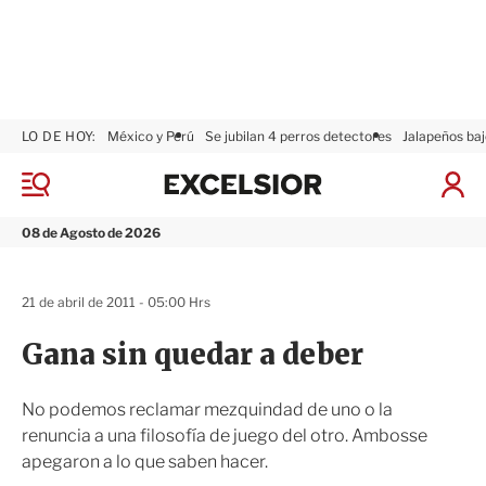
LO DE HOY:
México y Perú
Se jubilan 4 perros detectores
Jalapeños baj
E
x
M
I
c
e
n
n
e
i
08 de Agosto de 2026
ú
l
c
s
i
i
a
21 de abril de 2011 - 05:00 Hrs
o
r
r
S
Gana sin quedar a deber
e
s
i
No podemos reclamar mezquindad de uno o la
ó
renuncia a una filosofía de juego del otro. Ambosse
n
apegaron a lo que saben hacer.