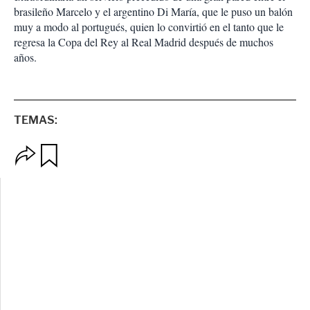
brasileño Marcelo y el argentino Di María, que le puso un balón
muy a modo al portugués, quien lo convirtió en el tanto que le
regresa la Copa del Rey al Real Madrid después de muchos
años.
TEMAS:
O
G
p
u
c
a
i
r
o
d
n
a
e
r
s
d