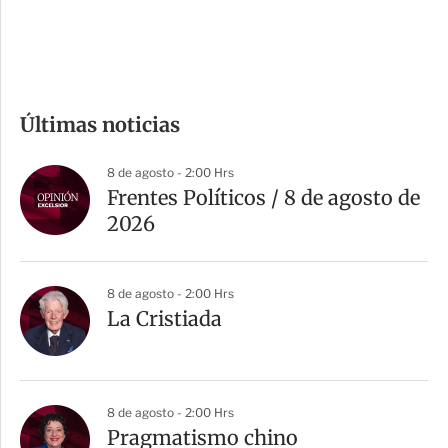
e
c
o
m
Últimas noticias
p
a
8 de agosto - 2:00 Hrs
r
Frentes Políticos / 8 de agosto de
t
2026
i
r
8 de agosto - 2:00 Hrs
La Cristiada
8 de agosto - 2:00 Hrs
Pragmatismo chino