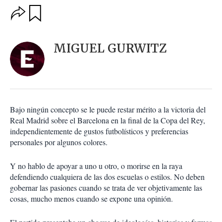
O
G
u
p
a
c
r
i
d
MIGUEL GURWITZ
o
a
n
r
e
s
d
e
c
Bajo ningún concepto se le puede restar mérito a la victoria del
o
Real Madrid sobre el Barcelona en la final de la Copa del Rey,
m
independientemente de gustos futbolísticos y preferencias
p
a
personales por algunos colores.
r
t
Y no hablo de apoyar a uno u otro, o morirse en la raya
i
defendiendo cualquiera de las dos escuelas o estilos. No deben
r
gobernar las pasiones cuando se trata de ver objetivamente las
cosas, mucho menos cuando se expone una opinión.