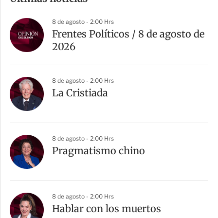
p
a
8 de agosto - 2:00 Hrs
r
Frentes Políticos / 8 de agosto de
t
2026
i
r
8 de agosto - 2:00 Hrs
La Cristiada
8 de agosto - 2:00 Hrs
Pragmatismo chino
8 de agosto - 2:00 Hrs
Hablar con los muertos