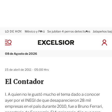
LO DE HOY:
México y Perú
Se jubilan 4 perros detectores
Jalapeños baj
E
x
M
I
c
e
n
n
e
i
08 de Agosto de 2026
ú
l
c
s
i
i
a
15 de abril de 2011 - 05:00 Hrs
o
r
r
S
El Contador
e
s
i
I. A quien no le gustó mucho el tema dado a conocer
ó
ayer por el INEGI de que desaparecieron 28 mil
n
empresas en el país durante 2010, fue a Bruno Ferrari,