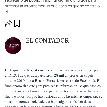
secretario de Economía. El funcionario dijo que para
precisar la información, lo que pasó es que se contrajo
el ...
O
G
u
p
a
c
r
i
d
EL CONTADOR
o
a
n
r
e
s
d
e
c
I.
A quien no le gustó mucho el tema dado a conocer ayer por
o
el INEGI de que desaparecieron 28 mil empresas en el país
m
Bruno Ferrari
durante 2010, fue a
, secretario de Economía. El
p
a
funcionario dijo que para precisar la información, lo que pasó es
r
que se contrajo el número de patrones. Aseguró que se trató de
t
fluctuaciones, porque hay fusiones entre las mismas empresas, se
i
hacen diferentes sociedades, o bien, algunos sí salen de sus
r
negocios. Indicó que en el primer bimestre de 2011 se tienen