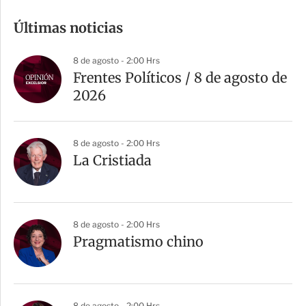
m
Últimas noticias
p
a
8 de agosto - 2:00 Hrs
r
Frentes Políticos / 8 de agosto de
t
2026
i
r
8 de agosto - 2:00 Hrs
La Cristiada
8 de agosto - 2:00 Hrs
Pragmatismo chino
8 de agosto - 2:00 Hrs