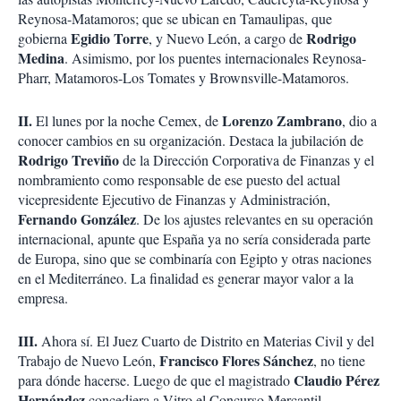
Reynosa-Matamoros; que se ubican en Tamaulipas, que
Egidio Torre
Rodrigo
gobierna
, y Nuevo León, a cargo de
Medina
. Asimismo, por los puentes internacionales Reynosa-
Pharr, Matamoros-Los Tomates y Brownsville-Matamoros.
II.
Lorenzo Zambrano
El lunes por la noche Cemex, de
, dio a
conocer cambios en su organización. Destaca la jubilación de
Rodrigo Treviño
de la Dirección Corporativa de Finanzas y el
nombramiento como responsable de ese puesto del actual
vicepresidente Ejecutivo de Finanzas y Administración,
Fernando González
. De los ajustes relevantes en su operación
internacional, apunte que España ya no sería considerada parte
de Europa, sino que se combinaría con Egipto y otras naciones
en el Mediterráneo. La finalidad es generar mayor valor a la
empresa.
III.
Ahora sí. El Juez Cuarto de Distrito en Materias Civil y del
Francisco Flores Sánchez
Trabajo de Nuevo León,
, no tiene
Claudio Pérez
para dónde hacerse. Luego de que el magistrado
Hernández
concediera a Vitro el Concurso Mercantil