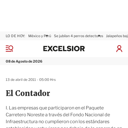
LO DE HOY:
México y Perú
Se jubilan 4 perros detectores
Jalapeños baj
E
x
M
I
c
e
n
n
e
i
08 de Agosto de 2026
ú
l
c
s
i
i
a
13 de abril de 2011 - 05:00 Hrs
o
r
r
S
El Contador
e
s
i
I. Las empresas que participaron en el Paquete
ó
Carretero Noreste a través del Fondo Nacional de
n
Infraestructura no cumplieron con los estándares