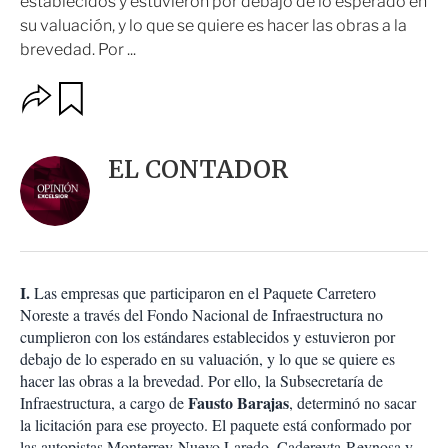
establecidos y estuvieron por debajo de lo esperado en
su valuación, y lo que se quiere es hacer las obras a la
brevedad. Por ...
O
G
u
p
a
c
r
i
d
EL CONTADOR
o
a
n
r
e
s
d
e
c
I.
Las empresas que participaron en el Paquete Carretero
o
Noreste a través del Fondo Nacional de Infraestructura no
m
cumplieron con los estándares establecidos y estuvieron por
p
a
debajo de lo esperado en su valuación, y lo que se quiere es
r
hacer las obras a la brevedad. Por ello, la Subsecretaría de
t
Fausto Barajas
Infraestructura, a cargo de
, determinó no sacar
i
la licitación para ese proyecto. El paquete está conformado por
r
las autopistas Monterrey-Nuevo Laredo, Cadereyta-Reynosa y