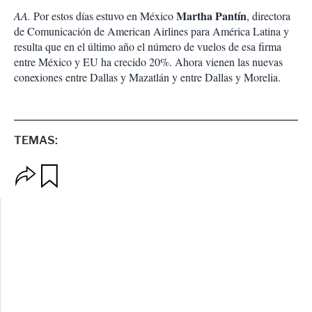
Martha Pantín
AA.
Por estos días estuvo en México
, directora
de Comunicación de American Airlines para América Latina y
resulta que en el último año el número de vuelos de esa firma
entre México y EU ha crecido 20%. Ahora vienen las nuevas
conexiones entre Dallas y Mazatlán y entre Dallas y Morelia.
TEMAS:
O
G
p
u
c
a
i
r
o
d
n
a
e
r
s