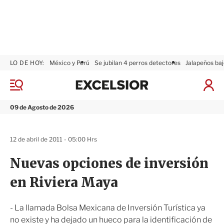
LO DE HOY:
México y Perú
Se jubilan 4 perros detectores
Jalapeños baj
E
x
M
I
c
e
n
n
e
i
09 de Agosto de 2026
ú
l
c
s
i
i
a
12 de abril de 2011 - 05:00 Hrs
o
r
r
S
Nuevas opciones de inversión
e
s
en Riviera Maya
i
ó
n
- La llamada Bolsa Mexicana de Inversión Turística ya
no existe y ha dejado un hueco para la identificación de