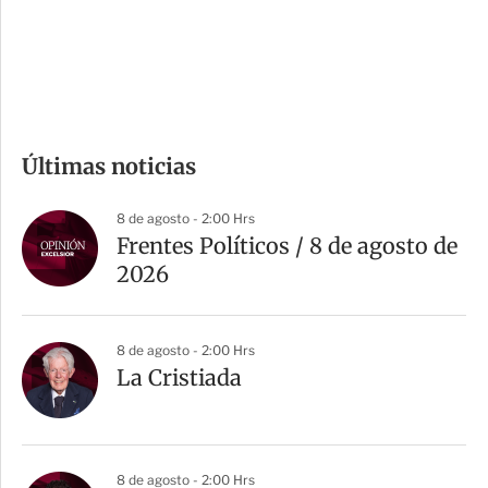
d
e
c
o
m
Últimas noticias
p
a
8 de agosto - 2:00 Hrs
r
Frentes Políticos / 8 de agosto de
t
2026
i
r
8 de agosto - 2:00 Hrs
La Cristiada
8 de agosto - 2:00 Hrs