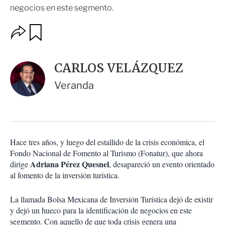
negocios en este segmento.
O
G
u
p
a
c
r
i
d
CARLOS VELÁZQUEZ
o
a
n
r
Veranda
e
s
d
e
c
o
Hace tres años, y luego del estallido de la crisis económica, el
m
Fondo Nacional de Fomento al Turismo (Fonatur), que ahora
p
a
Adriana Pérez Quesnel
dirige
, desapareció un evento orientado
r
al fomento de la inversión turística.
t
i
La llamada Bolsa Mexicana de Inversión Turística dejó de existir
r
y dejó un hueco para la identificación de negocios en este
segmento. Con aquello de que toda crisis genera una