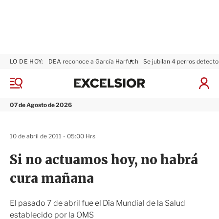
LO DE HOY:
DEA reconoce a García Harfuch
Se jubilan 4 perros detecto
E
x
M
I
c
e
n
n
e
i
07 de Agosto de 2026
ú
l
c
s
i
i
a
10 de abril de 2011 - 05:00 Hrs
o
r
r
S
Si no actuamos hoy, no habrá
e
s
cura mañana
i
ó
n
El pasado 7 de abril fue el Día Mundial de la Salud
establecido por la OMS