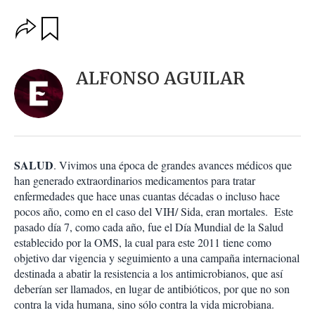
O
G
u
p
a
c
r
i
d
ALFONSO AGUILAR
o
a
n
r
e
s
d
e
c
SALUD
. Vivimos una época de grandes avances médicos que
o
han generado extraordinarios medicamentos para tratar
m
enfermedades que hace unas cuantas décadas o incluso hace
p
a
pocos año, como en el caso del VIH/ Sida, eran mortales. Este
r
pasado día 7, como cada año, fue el Día Mundial de la Salud
t
establecido por la OMS, la cual para este 2011 tiene como
i
objetivo dar vigencia y seguimiento a una campaña internacional
r
destinada a abatir la resistencia a los antimicrobianos, que así
deberían ser llamados, en lugar de antibióticos, por que no son
contra la vida humana, sino sólo contra la vida microbiana.