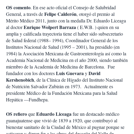
OS comento
. En ese acto oficial el Consejo de Salubridad
Felipe Calderón
General, a través de
, otorgó el premio al
Mérito Médico 2011, junto con la medalla Dr. Eduardo Liceaga
Enrique Wolpert Barraza
al doctor
( E.W.B. ) quien en su
amplia y calificada trayectoria tiene el haber sido subsecretario
de Salud federal (1988– 1994), Coordinador General de los
Institutos Nacional de Salud (1995 – 2001), ha presidido (en
1984) la Asociación Mexicana de Gastroenterología así como la
Academia Nacional de Medicina en el año 2000, siendo también
miembro de la Academia de Medicina de Barcelona. Fue
Luis Guevara
David
fundador con los doctores
y
Kershenobich
, de la Clínica de Hígado del Instituto Nacional
de Nutrición Salvador Zubirán en 1973. Actualmente es
presidente Médico de la Fundación Mexicana para la Salud
Hepática —Fundhepa.
OS refiero
Eduardo Liceaga
que
fue un destacado médico
guanajuatense que vivió de 1839 a 1920, que contribuyó al
bienestar sanitario de la Ciudad de México al pugnar porque se
activaran y dieran fin a las obras del desagüe del Valle de