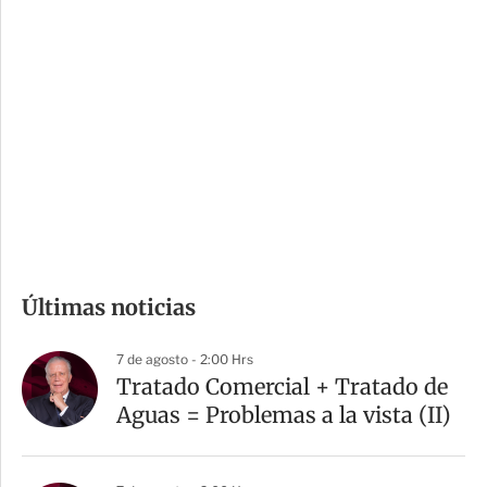
i
r
o
d
n
a
e
r
s
d
e
c
o
m
Últimas noticias
p
a
7 de agosto - 2:00 Hrs
r
Tratado Comercial + Tratado de
t
Aguas = Problemas a la vista (II)
i
r