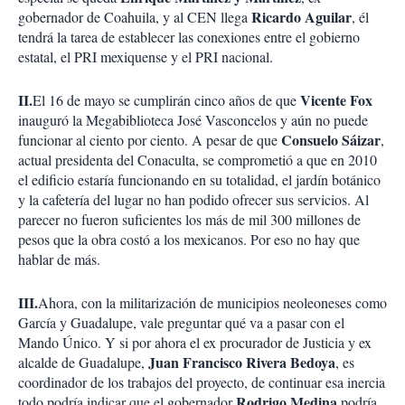
Ricardo Aguilar
gobernador de Coahuila, y al CEN llega
, él
tendrá la tarea de establecer las conexiones entre el gobierno
estatal, el PRI mexiquense y el PRI nacional.
II.
Vicente Fox
El 16 de mayo se cumplirán cinco años de que
inauguró la Megabiblioteca José Vasconcelos y aún no puede
Consuelo Sáizar
funcionar al ciento por ciento. A pesar de que
,
actual presidenta del Conaculta, se comprometió a que en 2010
el edificio estaría funcionando en su totalidad, el jardín botánico
y la cafetería del lugar no han podido ofrecer sus servicios. Al
parecer no fueron suficientes los más de mil 300 millones de
pesos que la obra costó a los mexicanos. Por eso no hay que
hablar de más.
III.
Ahora, con la militarización de municipios neoleoneses como
García y Guadalupe, vale preguntar qué va a pasar con el
Mando Único. Y si por ahora el ex procurador de Justicia y ex
Juan Francisco Rivera Bedoya
alcalde de Guadalupe,
, es
coordinador de los trabajos del proyecto, de continuar esa inercia
Rodrigo Medina
todo podría indicar que el gobernador
podría