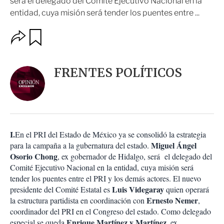
será el delegado del Comité Ejecutivo Nacional en la
entidad, cuya misión será tender los puentes entre ...
O
G
u
p
a
c
r
i
d
FRENTES POLÍTICOS
o
a
n
r
e
s
d
e
c
I.
En el PRI del Estado de México ya se consolidó la estrategia
o
Miguel Ángel
para la campaña a la gubernatura del estado.
m
Osorio Chong
, ex gobernador de Hidalgo, será el delegado del
p
a
Comité Ejecutivo Nacional en la entidad, cuya misión será
r
tender los puentes entre el PRI y los demás actores. El nuevo
t
Luis Videgaray
presidente del Comité Estatal es
quien operará
i
Ernesto Nemer
la estructura partidista en coordinación con
,
r
coordinador del PRI en el Congreso del estado. Como delegado
Enrique Martínez y Martínez
especial se queda
, ex