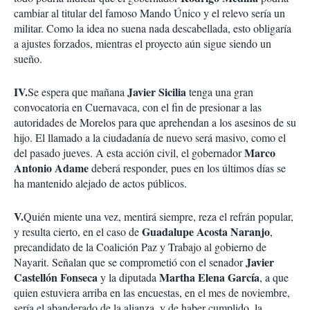
cambiar al titular del famoso Mando Único y el relevo sería un
militar. Como la idea no suena nada descabellada, esto obligaría
a ajustes forzados, mientras el proyecto aún sigue siendo un
sueño.
IV.
Javier Sicilia
Se espera que mañana
tenga una gran
convocatoria en Cuernavaca, con el fin de presionar a las
autoridades de Morelos para que aprehendan a los asesinos de su
hijo. El llamado a la ciudadanía de nuevo será masivo, como el
Marco
del pasado jueves. A esta acción civil, el gobernador
Antonio Adame
deberá responder, pues en los últimos días se
ha mantenido alejado de actos públicos.
V.
Quién miente una vez, mentirá siempre, reza el refrán popular,
Guadalupe Acosta Naranjo
y resulta cierto, en el caso de
,
precandidato de la Coalición Paz y Trabajo al gobierno de
Javier
Nayarit. Señalan que se comprometió con el senador
Castellón Fonseca
Martha Elena García
y la diputada
,
a que
quien estuviera arriba en las encuestas, en el mes de noviembre,
sería el abanderado de la alianza, y de haber cumplido, la