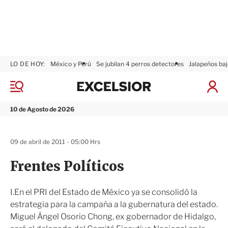
LO DE HOY:
México y Perú
Se jubilan 4 perros detectores
Jalapeños baj
E
x
M
I
c
e
n
n
e
i
10 de Agosto de 2026
ú
l
c
s
i
i
a
09 de abril de 2011 - 05:00 Hrs
o
r
r
S
Frentes Políticos
e
s
i
I.En el PRI del Estado de México ya se consolidó la
ó
estrategia para la campaña a la gubernatura del estado.
n
Miguel Ángel Osorio Chong, ex gobernador de Hidalgo,