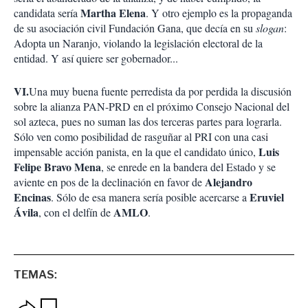
Martha Elena
candidata sería
. Y otro ejemplo es la propaganda
de su asociación civil Fundación Gana, que decía en su
slogan
:
Adopta un Naranjo, violando la legislación electoral de la
entidad. Y así quiere ser gobernador...
VI.
Una muy buena fuente perredista da por perdida la discusión
sobre la alianza PAN-PRD en el próximo Consejo Nacional del
sol azteca, pues no suman las dos terceras partes para lograrla.
Sólo ven como posibilidad de rasguñar al PRI con una casi
Luis
impensable acción panista, en la que el candidato único,
Felipe Bravo Mena
, se enrede en la bandera del Estado y se
Alejandro
aviente en pos de la declinación en favor de
Encinas
Eruviel
. Sólo de esa manera sería posible acercarse a
Ávila
AMLO
, con el delfín de
.
TEMAS:
O
G