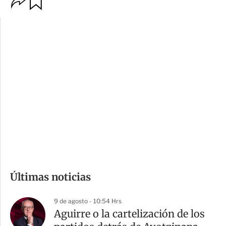
p
u
c
a
i
r
o
d
n
a
e
r
s
d
e
c
o
m
Últimas noticias
p
a
9 de agosto - 10:54 Hrs
r
Aguirre o la cartelización de los
t